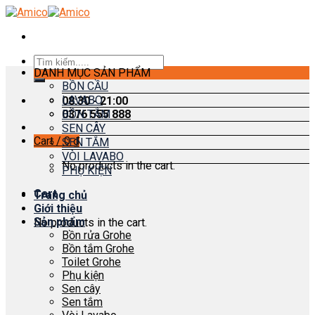
Skip
to
content
Search
DANH MỤC SẢN PHẨM
for:
BỒN CẦU
LAVABO
08:30 - 21:00
0376 555 888
BỒN TẮM
SEN CÂY
Cart /
0
₫
SEN TẮM
VÒI LAVABO
No products in the cart.
PHỤ KIỆN
Cart
Trang chủ
Giới thiệu
Sản phẩm
No products in the cart.
Bồn rửa Grohe
Bồn tắm Grohe
Toilet Grohe
Phụ kiện
Sen cây
Sen tắm