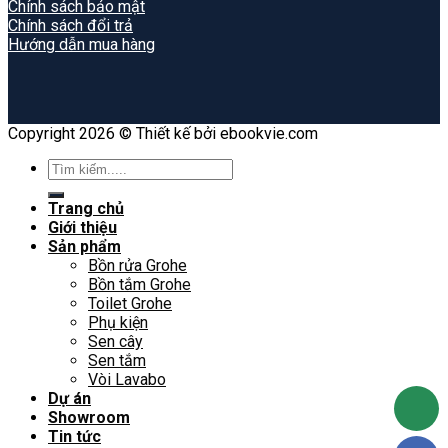
Chính sách bảo mật
Chính sách đổi trả
Hướng dẫn mua hàng
Copyright 2026 © Thiết kế bởi ebookvie.com
Search
for:
Trang chủ
Giới thiệu
Sản phẩm
Bồn rửa Grohe
Bồn tắm Grohe
Toilet Grohe
Phụ kiện
Sen cây
Sen tắm
Vòi Lavabo
Dự án
Showroom
Tin tức