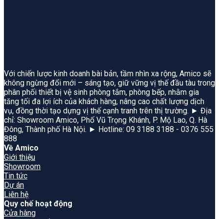
Với chiến lược kinh doanh bài bản, tầm nhìn xa rộng, Amico sẽ
không ngừng đổi mới – sáng tạo, giữ vững vị thế đầu tàu trong
phân phối thiết bị vệ sinh phòng tắm, phòng bếp, nhằm gia
tăng tối đa lợi ích của khách hàng, nâng cao chất lượng dịch
vụ, đồng thời tạo dựng vị thế cạnh tranh trên thị trường. ► Địa
chỉ: Showroom Amico, Phố Vũ Trọng Khánh, P. Mộ Lao, Q. Hà
Đông, Thành phố Hà Nội. ► Hotline: 09 3188 3188 - 0376 555
888
Về Amico
Giới thiệu
Showroom
Tin tức
Dự án
Liên hệ
Quy chế hoạt động
Cửa hàng