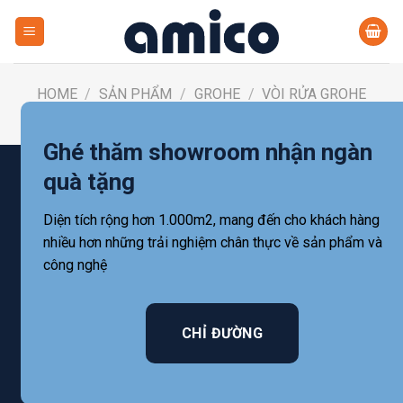
Skip
to
content
HOME
/
SẢN PHẨM
/
GROHE
/
VÒI RỬA GROHE
FILTER
Ghé thăm showroom nhận ngàn
quà tặng
Diện tích rộng hơn 1.000m2, mang đến cho khách hàng
nhiều hơn những trải nghiệm chân thực về sản phẩm và
công nghệ
CHỈ ĐƯỜNG