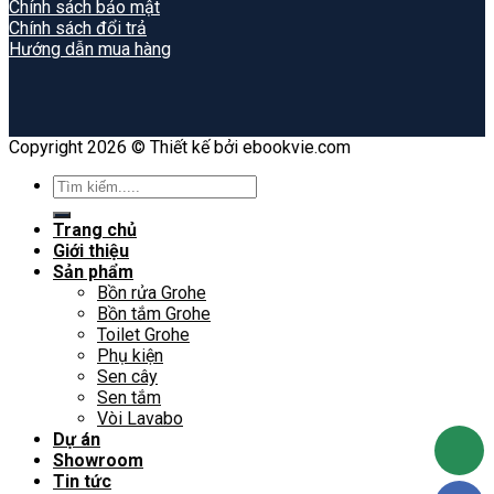
Chính sách bảo mật
Chính sách đổi trả
Hướng dẫn mua hàng
Copyright 2026 © Thiết kế bởi ebookvie.com
Search
for:
Trang chủ
Giới thiệu
Sản phẩm
Bồn rửa Grohe
Bồn tắm Grohe
Toilet Grohe
Phụ kiện
Sen cây
Sen tắm
Vòi Lavabo
Dự án
Showroom
Tin tức