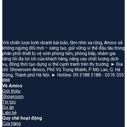
Với chiến lược kinh doanh bài bản, tầm nhìn xa rộng, Amico sẽ
không ngừng đổi mới – sáng tạo, giữ vững vị thế đầu tàu trong
phân phối thiết bị vệ sinh phòng tắm, phòng bếp, nhằm gia
tăng tối đa lợi ích của khách hàng, nâng cao chất lượng dịch
vụ, đồng thời tạo dựng vị thế cạnh tranh trên thị trường. ► Địa
chỉ: Showroom Amico, Phố Vũ Trọng Khánh, P. Mộ Lao, Q. Hà
Đông, Thành phố Hà Nội. ► Hotline: 09 3188 3188 - 0376 555
888
Về Amico
Giới thiệu
Showroom
Tin tức
Dự án
Liên hệ
Quy chế hoạt động
Cửa hàng