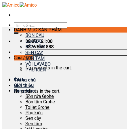
Skip
to
content
Search
DANH MỤC SẢN PHẨM
for:
BỒN CẦU
LAVABO
08:30 - 21:00
0376 555 888
BỒN TẮM
SEN CÂY
Cart /
0
₫
SEN TẮM
VÒI LAVABO
No products in the cart.
PHỤ KIỆN
Cart
Trang chủ
Giới thiệu
Sản phẩm
No products in the cart.
Bồn rửa Grohe
Bồn tắm Grohe
Toilet Grohe
Phụ kiện
Sen cây
Sen tắm