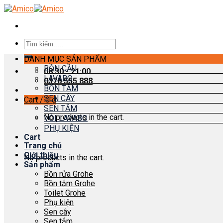
Skip
to
content
Search
for:
DANH MỤC SẢN PHẨM
BỒN CẦU
08:30 - 21:00
LAVABO
0376 555 888
BỒN TẮM
SEN CÂY
Cart /
0
₫
SEN TẮM
No products in the cart.
VÒI LAVABO
PHỤ KIỆN
Cart
Trang chủ
Giới thiệu
No products in the cart.
Sản phẩm
Bồn rửa Grohe
Bồn tắm Grohe
Toilet Grohe
Phụ kiện
Sen cây
Sen tắm