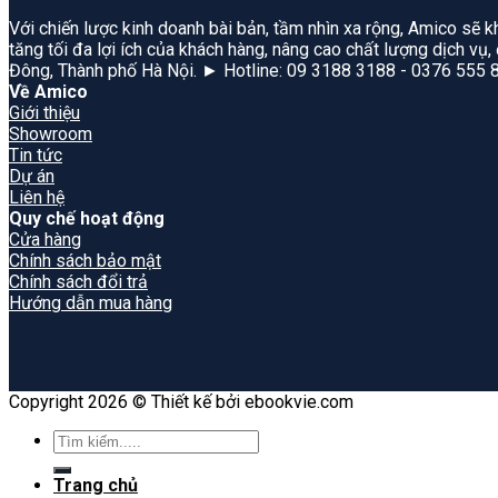
Với chiến lược kinh doanh bài bản, tầm nhìn xa rộng, Amico sẽ k
tăng tối đa lợi ích của khách hàng, nâng cao chất lượng dịch vụ
Đông, Thành phố Hà Nội. ► Hotline: 09 3188 3188 - 0376 555 
Về Amico
Giới thiệu
Showroom
Tin tức
Dự án
Liên hệ
Quy chế hoạt động
Cửa hàng
Chính sách bảo mật
Chính sách đổi trả
Hướng dẫn mua hàng
Copyright 2026 © Thiết kế bởi ebookvie.com
Search
for:
Trang chủ