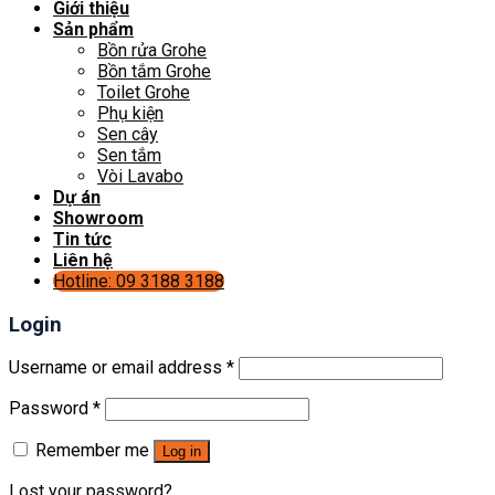
Giới thiệu
Sản phẩm
Bồn rửa Grohe
Bồn tắm Grohe
Toilet Grohe
Phụ kiện
Sen cây
Sen tắm
Vòi Lavabo
Dự án
Showroom
Tin tức
Liên hệ
Hotline: 09 3188 3188
Login
Username or email address
*
Password
*
Remember me
Log in
Lost your password?