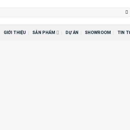
GIỚI THIỆU
SẢN PHẨM
DỰ ÁN
SHOWROOM
TIN T