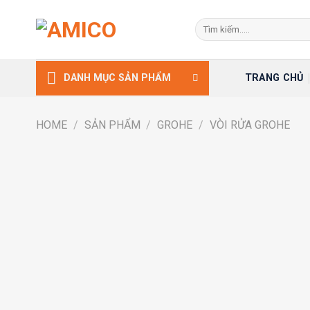
Skip
Search
to
for:
content
TRANG CHỦ
DANH MỤC SẢN PHẨM
HOME
/
SẢN PHẨM
/
GROHE
/
VÒI RỬA GROHE