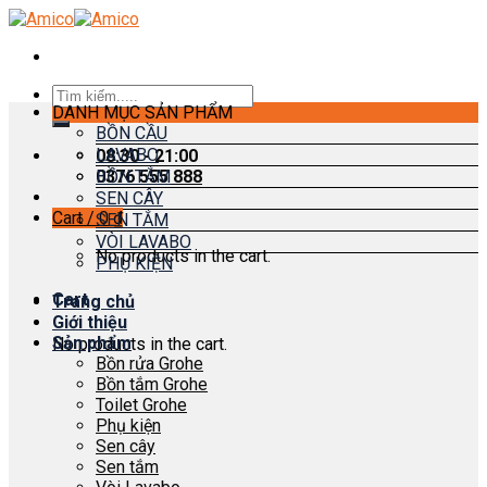
Skip
to
content
Search
DANH MỤC SẢN PHẨM
for:
BỒN CẦU
LAVABO
08:30 - 21:00
0376 555 888
BỒN TẮM
SEN CÂY
Cart /
0
₫
SEN TẮM
VÒI LAVABO
No products in the cart.
PHỤ KIỆN
Cart
Trang chủ
Giới thiệu
Sản phẩm
No products in the cart.
Bồn rửa Grohe
Bồn tắm Grohe
Toilet Grohe
Phụ kiện
Sen cây
Sen tắm