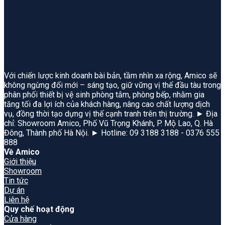
Với chiến lược kinh doanh bài bản, tầm nhìn xa rộng, Amico sẽ
không ngừng đổi mới – sáng tạo, giữ vững vị thế đầu tàu trong
phân phối thiết bị vệ sinh phòng tắm, phòng bếp, nhằm gia
tăng tối đa lợi ích của khách hàng, nâng cao chất lượng dịch
vụ, đồng thời tạo dựng vị thế cạnh tranh trên thị trường. ► Địa
chỉ: Showroom Amico, Phố Vũ Trọng Khánh, P. Mộ Lao, Q. Hà
Đông, Thành phố Hà Nội. ► Hotline: 09 3188 3188 - 0376 555
888
Về Amico
Giới thiệu
Showroom
Tin tức
Dự án
Liên hệ
Quy chế hoạt động
Cửa hàng