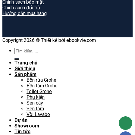
Chính sách bảo mật
Chính sách đổi trả
Hướng dẫn mua hàng
Copyright 2026 © Thiết kế bởi ebookvie.com
Search
for:
Trang chủ
Giới thiệu
Sản phẩm
Bồn rửa Grohe
Bồn tắm Grohe
Toilet Grohe
Phụ kiện
Sen cây
Sen tắm
Vòi Lavabo
Dự án
Showroom
Tin tức