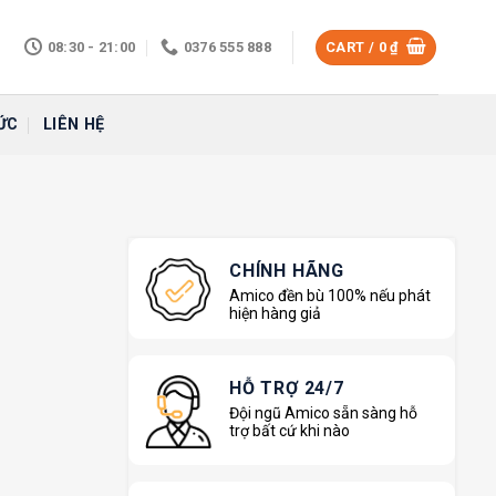
08:30 - 21:00
0376 555 888
CART /
0
₫
ỨC
LIÊN HỆ
CHÍNH HÃNG
Amico đền bù 100% nếu phát
hiện hàng giả
HỖ TRỢ 24/7
Đội ngũ Amico sẵn sàng hỗ
trợ bất cứ khi nào