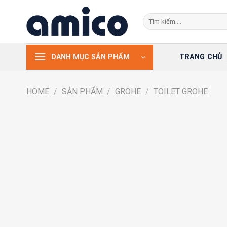
Skip
Search
to
for:
content
TRANG CHỦ
DANH MỤC SẢN PHẨM
HOME
/
SẢN PHẨM
/
GROHE
/
TOILET GROHE