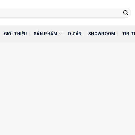
GIỚI THIỆU
SẢN PHẨM
DỰ ÁN
SHOWROOM
TIN T