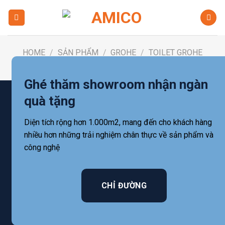
Skip
to
content
HOME
/
SẢN PHẨM
/
GROHE
/
TOILET GROHE
FILTER
Ghé thăm showroom nhận ngàn
quà tặng
Diện tích rộng hơn 1.000m2, mang đến cho khách hàng
nhiều hơn những trải nghiệm chân thực về sản phẩm và
công nghệ
CHỈ ĐƯỜNG