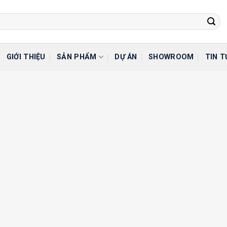
GIỚI THIỆU
SẢN PHẨM
DỰ ÁN
SHOWROOM
TIN T