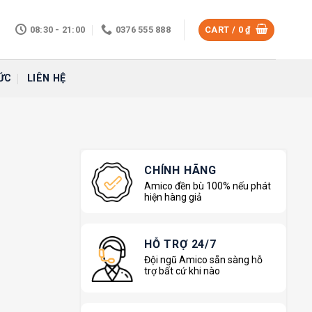
08:30 - 21:00
0376 555 888
CART /
0
₫
ỨC
LIÊN HỆ
CHÍNH HÃNG
Amico đền bù 100% nếu phát
hiện hàng giả
HỖ TRỢ 24/7
Đội ngũ Amico sẵn sàng hỗ
trợ bất cứ khi nào