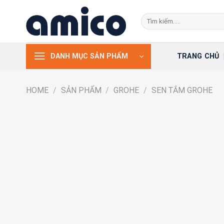
Skip
Search
to
for:
content
TRANG CHỦ
DANH MỤC SẢN PHẨM
HOME
/
SẢN PHẨM
/
GROHE
/
SEN TẮM GROHE