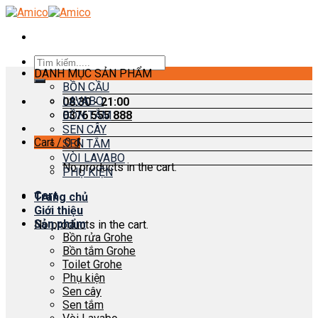
Skip
to
content
Search
DANH MỤC SẢN PHẨM
for:
BỒN CẦU
LAVABO
08:30 - 21:00
0376 555 888
BỒN TẮM
SEN CÂY
Cart /
0
₫
SEN TẮM
VÒI LAVABO
No products in the cart.
PHỤ KIỆN
Cart
Trang chủ
Giới thiệu
Sản phẩm
No products in the cart.
Bồn rửa Grohe
Bồn tắm Grohe
Toilet Grohe
Phụ kiện
Sen cây
Sen tắm