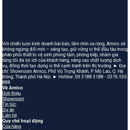
Với chiến lược kinh doanh bài bản, tầm nhìn xa rộng, Amico sẽ
không ngừng đổi mới – sáng tạo, giữ vững vị thế đầu tàu trong
phân phối thiết bị vệ sinh phòng tắm, phòng bếp, nhằm gia
tăng tối đa lợi ích của khách hàng, nâng cao chất lượng dịch
vụ, đồng thời tạo dựng vị thế cạnh tranh trên thị trường. ► Địa
chỉ: Showroom Amico, Phố Vũ Trọng Khánh, P. Mộ Lao, Q. Hà
Đông, Thành phố Hà Nội. ► Hotline: 09 3188 3188 - 0376 555
888
Về Amico
Giới thiệu
Showroom
Tin tức
Dự án
Liên hệ
Quy chế hoạt động
Cửa hàng