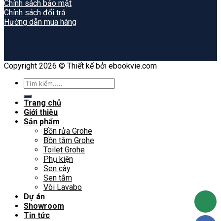
Chính sách bảo mật
Chính sách đổi trả
Hướng dẫn mua hàng
Copyright 2026 © Thiết kế bởi ebookvie.com
Search
for:
Trang chủ
Giới thiệu
Sản phẩm
Bồn rửa Grohe
Bồn tắm Grohe
Toilet Grohe
Phụ kiện
Sen cây
Sen tắm
Vòi Lavabo
Dự án
Showroom
Tin tức