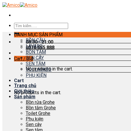
Skip
to
content
Search
for:
DANH MỤC SẢN PHẨM
BỒN CẦU
08:30 - 21:00
LAVABO
0376 555 888
BỒN TẮM
SEN CÂY
Cart /
0
₫
SEN TẮM
No products in the cart.
VÒI LAVABO
PHỤ KIỆN
Cart
Trang chủ
Giới thiệu
No products in the cart.
Sản phẩm
Bồn rửa Grohe
Bồn tắm Grohe
Toilet Grohe
Phụ kiện
Sen cây
Sen tắm