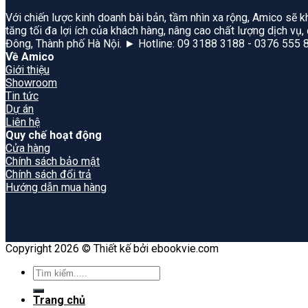
Với chiến lược kinh doanh bài bản, tầm nhìn xa rộng, Amico sẽ k
tăng tối đa lợi ích của khách hàng, nâng cao chất lượng dịch vụ
Đông, Thành phố Hà Nội. ► Hotline: 09 3188 3188 - 0376 555 
Về Amico
Giới thiệu
Showroom
Tin tức
Dự án
Liên hệ
Quy chế hoạt động
Cửa hàng
Chính sách bảo mật
Chính sách đổi trả
Hướng dẫn mua hàng
Copyright 2026 © Thiết kế bởi ebookvie.com
Search
for:
Trang chủ