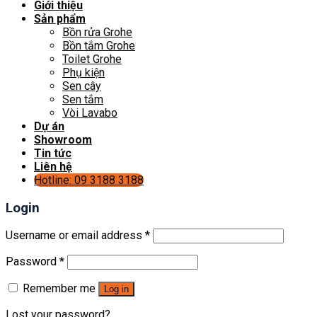
Giới thiệu
Sản phẩm
Bồn rửa Grohe
Bồn tắm Grohe
Toilet Grohe
Phụ kiện
Sen cây
Sen tắm
Vòi Lavabo
Dự án
Showroom
Tin tức
Liên hệ
Hotline: 09 3188 3188
Login
Username or email address
*
Password
*
Remember me
Log in
Lost your password?