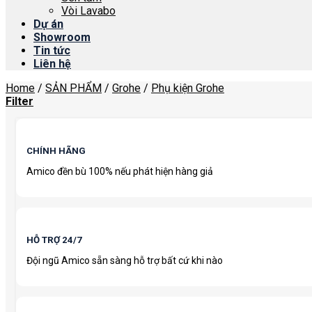
Vòi Lavabo
Dự án
Showroom
Tin tức
Liên hệ
Home
/
SẢN PHẨM
/
Grohe
/
Phụ kiện Grohe
Filter
CHÍNH HÃNG
Amico đền bù 100% nếu phát hiện hàng giả
HỖ TRỢ 24/7
Đội ngũ Amico sẵn sàng hỗ trợ bất cứ khi nào