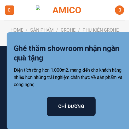
Skip
to
content
HOME
/
SẢN PHẨM
/
GROHE
/
PHỤ KIỆN GROHE
FILTER
Ghé thăm showroom nhận ngàn
quà tặng
Diện tích rộng hơn 1.000m2, mang đến cho khách hàng
nhiều hơn những trải nghiệm chân thực về sản phẩm và
công nghệ
CHỈ ĐƯỜNG