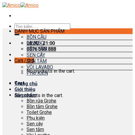
Skip
to
content
Search
DANH MỤC SẢN PHẨM
for:
BỒN CẦU
LAVABO
08:30 - 21:00
0376 555 888
BỒN TẮM
SEN CÂY
Cart /
0
₫
SEN TẮM
VÒI LAVABO
No products in the cart.
PHỤ KIỆN
Cart
Trang chủ
Giới thiệu
Sản phẩm
No products in the cart.
Bồn rửa Grohe
Bồn tắm Grohe
Toilet Grohe
Phụ kiện
Sen cây
Sen tắm