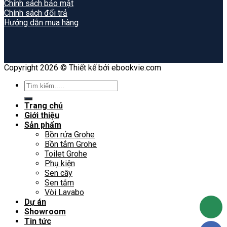
Chính sách bảo mật
Chính sách đổi trả
Hướng dẫn mua hàng
Copyright 2026 © Thiết kế bởi ebookvie.com
Search
for:
Trang chủ
Giới thiệu
Sản phẩm
Bồn rửa Grohe
Bồn tắm Grohe
Toilet Grohe
Phụ kiện
Sen cây
Sen tắm
Vòi Lavabo
Dự án
Showroom
Tin tức