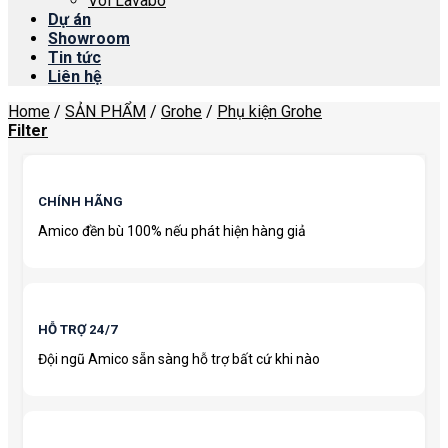
Vòi Lavabo
Dự án
Showroom
Tin tức
Liên hệ
Home
/
SẢN PHẨM
/
Grohe
/
Phụ kiện Grohe
Filter
CHÍNH HÃNG
Amico đền bù 100% nếu phát hiện hàng giả
HỖ TRỢ 24/7
Đội ngũ Amico sẵn sàng hỗ trợ bất cứ khi nào