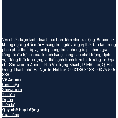
Với chiến lược kinh doanh bài bản, tầm nhìn xa rộng, Amico sẽ
không ngừng đổi mới – sáng tạo, giữ vững vị thế đầu tàu trong
phân phối thiết bị vệ sinh phòng tắm, phòng bếp, nhằm gia
tăng tối đa lợi ích của khách hàng, nâng cao chất lượng dịch
vụ, đồng thời tạo dựng vị thế cạnh tranh trên thị trường. ► Địa
chỉ: Showroom Amico, Phố Vũ Trọng Khánh, P. Mộ Lao, Q. Hà
Đông, Thành phố Hà Nội. ► Hotline: 09 3188 3188 - 0376 555
888
Về Amico
Giới thiệu
Showroom
Tin tức
Dự án
Liên hệ
Quy chế hoạt động
Cửa hàng