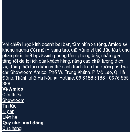
Với chiến lược kinh doanh bài bản, tầm nhìn xa rộng, Amico sẽ
không ngừng đổi mới – sáng tạo, giữ vững vị thế đầu tàu trong
phân phối thiết bị vệ sinh phòng tắm, phòng bếp, nhằm gia
tăng tối đa lợi ích của khách hàng, nâng cao chất lượng dịch
vụ, đồng thời tạo dựng vị thế cạnh tranh trên thị trường. ► Địa
chỉ: Showroom Amico, Phố Vũ Trọng Khánh, P. Mộ Lao, Q. Hà
Đông, Thành phố Hà Nội. ► Hotline: 09 3188 3188 - 0376 555
888
Về Amico
Giới thiệu
Showroom
Tin tức
Dự án
Liên hệ
Quy chế hoạt động
Cửa hàng