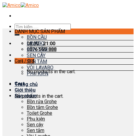
Skip
to
content
Search
DANH MỤC SẢN PHẨM
for:
BỒN CẦU
LAVABO
08:30 - 21:00
0376 555 888
BỒN TẮM
SEN CÂY
Cart /
0
₫
SEN TẮM
VÒI LAVABO
No products in the cart.
PHỤ KIỆN
Cart
Trang chủ
Giới thiệu
Sản phẩm
No products in the cart.
Bồn rửa Grohe
Bồn tắm Grohe
Toilet Grohe
Phụ kiện
Sen cây
Sen tắm