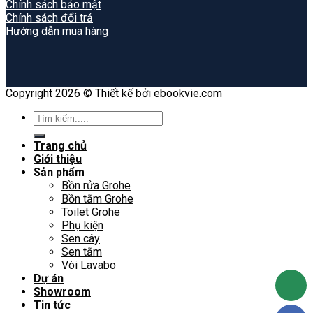
Chính sách bảo mật
Chính sách đổi trả
Hướng dẫn mua hàng
Copyright 2026 © Thiết kế bởi ebookvie.com
Search
for:
Trang chủ
Giới thiệu
Sản phẩm
Bồn rửa Grohe
Bồn tắm Grohe
Toilet Grohe
Phụ kiện
Sen cây
Sen tắm
Vòi Lavabo
Dự án
Showroom
Tin tức