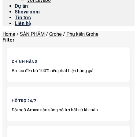
Vòi Lavabo
Dự án
Showroom
Tin tức
Liên hệ
Home
/
SẢN PHẨM
/
Grohe
/
Phụ kiện Grohe
Filter
CHÍNH HÃNG
Amico đền bù 100% nếu phát hiện hàng giả
HỖ TRỢ 24/7
Đội ngũ Amico sẵn sàng hỗ trợ bất cứ khi nào