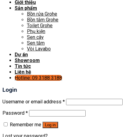
Giới thiệu
Sản phẩm
Bồn rửa Grohe
Bồn tắm Grohe
Toilet Grohe
Phụ kiện
Sen cây
Sen tắm
Vòi Lavabo
Dự án
Showroom
Tin tức
Liên hệ
Hotline: 09 3188 3188
Login
Username or email address
*
Password
*
Remember me
Log in
Lost your password?