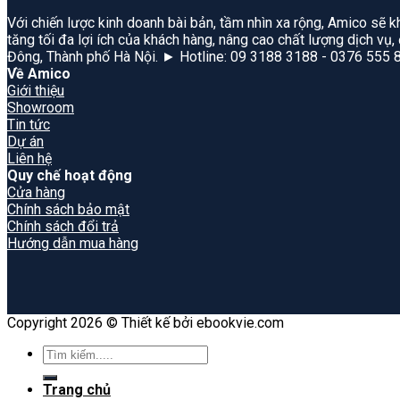
Với chiến lược kinh doanh bài bản, tầm nhìn xa rộng, Amico sẽ k
tăng tối đa lợi ích của khách hàng, nâng cao chất lượng dịch vụ
Đông, Thành phố Hà Nội. ► Hotline: 09 3188 3188 - 0376 555 
Về Amico
Giới thiệu
Showroom
Tin tức
Dự án
Liên hệ
Quy chế hoạt động
Cửa hàng
Chính sách bảo mật
Chính sách đổi trả
Hướng dẫn mua hàng
Copyright 2026 © Thiết kế bởi ebookvie.com
Search
for:
Trang chủ