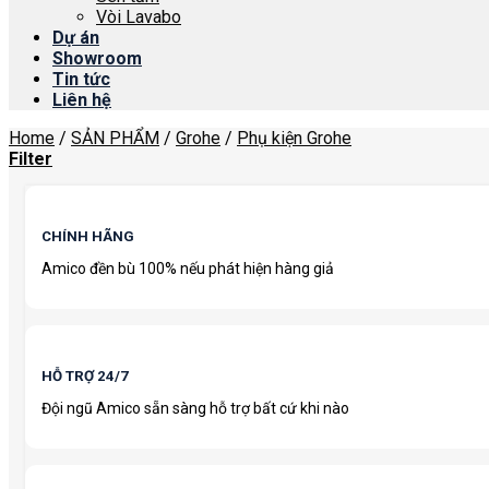
Vòi Lavabo
Dự án
Showroom
Tin tức
Liên hệ
Home
/
SẢN PHẨM
/
Grohe
/
Phụ kiện Grohe
Filter
CHÍNH HÃNG
Amico đền bù 100% nếu phát hiện hàng giả
HỖ TRỢ 24/7
Đội ngũ Amico sẵn sàng hỗ trợ bất cứ khi nào