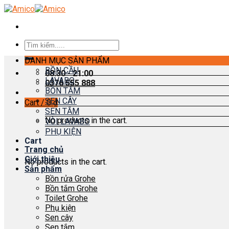
Skip
to
content
Search
for:
DANH MỤC SẢN PHẨM
BỒN CẦU
08:30 - 21:00
LAVABO
0376 555 888
BỒN TẮM
SEN CÂY
Cart /
0
₫
SEN TẮM
No products in the cart.
VÒI LAVABO
PHỤ KIỆN
Cart
Trang chủ
Giới thiệu
No products in the cart.
Sản phẩm
Bồn rửa Grohe
Bồn tắm Grohe
Toilet Grohe
Phụ kiện
Sen cây
Sen tắm