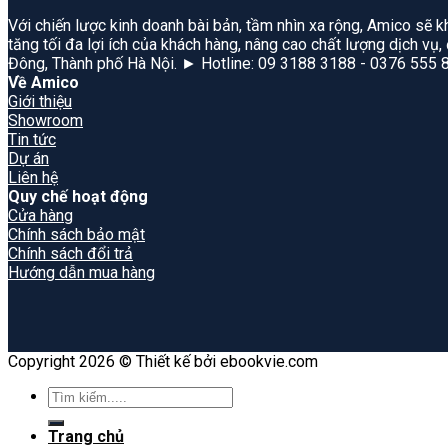
Với chiến lược kinh doanh bài bản, tầm nhìn xa rộng, Amico sẽ k
tăng tối đa lợi ích của khách hàng, nâng cao chất lượng dịch vụ
Đông, Thành phố Hà Nội. ► Hotline: 09 3188 3188 - 0376 555 
Về Amico
Giới thiệu
Showroom
Tin tức
Dự án
Liên hệ
Quy chế hoạt động
Cửa hàng
Chính sách bảo mật
Chính sách đổi trả
Hướng dẫn mua hàng
Copyright 2026 © Thiết kế bởi ebookvie.com
Search
for:
Trang chủ