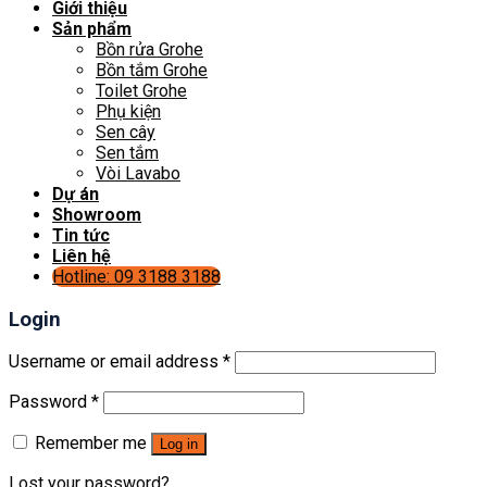
Giới thiệu
Sản phẩm
Bồn rửa Grohe
Bồn tắm Grohe
Toilet Grohe
Phụ kiện
Sen cây
Sen tắm
Vòi Lavabo
Dự án
Showroom
Tin tức
Liên hệ
Hotline: 09 3188 3188
Login
Username or email address
*
Password
*
Remember me
Log in
Lost your password?