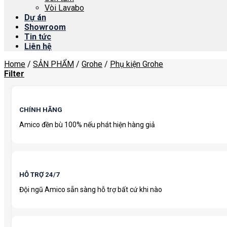
Vòi Lavabo
Dự án
Showroom
Tin tức
Liên hệ
Home
/
SẢN PHẨM
/
Grohe
/
Phụ kiện Grohe
Filter
CHÍNH HÃNG
Amico đền bù 100% nếu phát hiện hàng giả
HỖ TRỢ 24/7
Đội ngũ Amico sẵn sàng hỗ trợ bất cứ khi nào