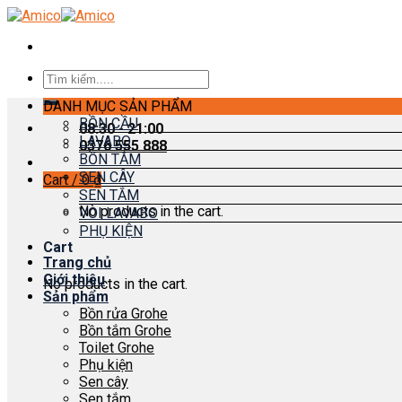
Skip
to
content
Search
for:
DANH MỤC SẢN PHẨM
BỒN CẦU
08:30 - 21:00
LAVABO
0376 555 888
BỒN TẮM
SEN CÂY
Cart /
0
₫
SEN TẮM
No products in the cart.
VÒI LAVABO
PHỤ KIỆN
Cart
Trang chủ
Giới thiệu
No products in the cart.
Sản phẩm
Bồn rửa Grohe
Bồn tắm Grohe
Toilet Grohe
Phụ kiện
Sen cây
Sen tắm