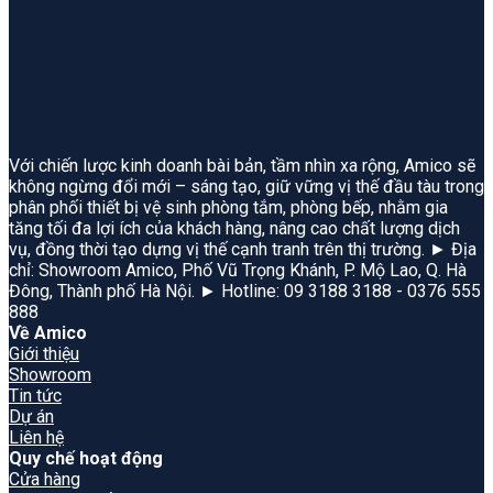
Với chiến lược kinh doanh bài bản, tầm nhìn xa rộng, Amico sẽ
không ngừng đổi mới – sáng tạo, giữ vững vị thế đầu tàu trong
phân phối thiết bị vệ sinh phòng tắm, phòng bếp, nhằm gia
tăng tối đa lợi ích của khách hàng, nâng cao chất lượng dịch
vụ, đồng thời tạo dựng vị thế cạnh tranh trên thị trường. ► Địa
chỉ: Showroom Amico, Phố Vũ Trọng Khánh, P. Mộ Lao, Q. Hà
Đông, Thành phố Hà Nội. ► Hotline: 09 3188 3188 - 0376 555
888
Về Amico
Giới thiệu
Showroom
Tin tức
Dự án
Liên hệ
Quy chế hoạt động
Cửa hàng