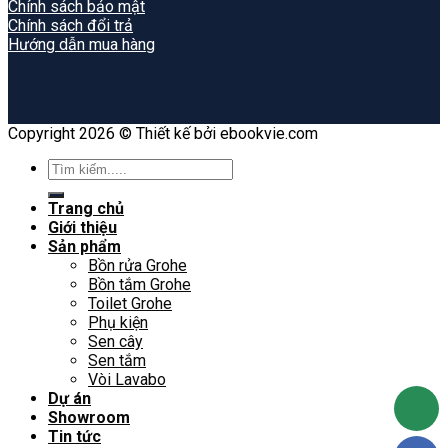
Chính sách bảo mật
Chính sách đổi trả
Hướng dẫn mua hàng
Copyright 2026 © Thiết kế bởi ebookvie.com
Search
for:
Trang chủ
Giới thiệu
Sản phẩm
Bồn rửa Grohe
Bồn tắm Grohe
Toilet Grohe
Phụ kiện
Sen cây
Sen tắm
Vòi Lavabo
Dự án
Showroom
Tin tức