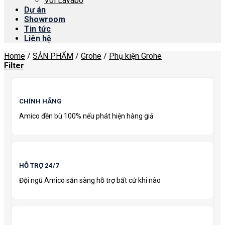
Vòi Lavabo
Dự án
Showroom
Tin tức
Liên hệ
Home
/
SẢN PHẨM
/
Grohe
/
Phụ kiện Grohe
Filter
CHÍNH HÃNG
Amico đền bù 100% nếu phát hiện hàng giả
HỖ TRỢ 24/7
Đội ngũ Amico sẵn sàng hỗ trợ bất cứ khi nào