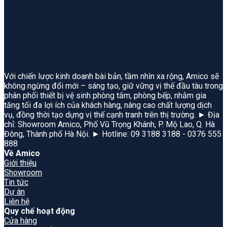
Với chiến lược kinh doanh bài bản, tầm nhìn xa rộng, Amico sẽ
không ngừng đổi mới – sáng tạo, giữ vững vị thế đầu tàu trong
phân phối thiết bị vệ sinh phòng tắm, phòng bếp, nhằm gia
tăng tối đa lợi ích của khách hàng, nâng cao chất lượng dịch
vụ, đồng thời tạo dựng vị thế cạnh tranh trên thị trường. ► Địa
chỉ: Showroom Amico, Phố Vũ Trọng Khánh, P. Mộ Lao, Q. Hà
Đông, Thành phố Hà Nội. ► Hotline: 09 3188 3188 - 0376 555
888
Về Amico
Giới thiệu
Showroom
Tin tức
Dự án
Liên hệ
Quy chế hoạt động
Cửa hàng