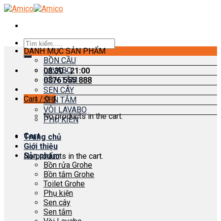
Skip
to
content
Search
DANH MỤC SẢN PHẨM
for:
BỒN CẦU
LAVABO
08:30 - 21:00
0376 555 888
BỒN TẮM
SEN CÂY
Cart /
0
₫
SEN TẮM
VÒI LAVABO
No products in the cart.
PHỤ KIỆN
Cart
Trang chủ
Giới thiệu
Sản phẩm
No products in the cart.
Bồn rửa Grohe
Bồn tắm Grohe
Toilet Grohe
Phụ kiện
Sen cây
Sen tắm