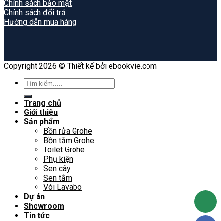
Chính sách bảo mật
Chính sách đổi trả
Hướng dẫn mua hàng
Copyright 2026 © Thiết kế bởi ebookvie.com
Search
for:
Trang chủ
Giới thiệu
Sản phẩm
Bồn rửa Grohe
Bồn tắm Grohe
Toilet Grohe
Phụ kiện
Sen cây
Sen tắm
Vòi Lavabo
Dự án
Showroom
Tin tức