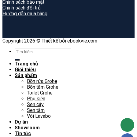
Chính sách bảo mật
Chính sách đổi trả
Hướng dẫn mua hàng
Copyright 2026 © Thiết kế bởi ebookvie.com
Search
for:
Trang chủ
Giới thiệu
Sản phẩm
Bồn rửa Grohe
Bồn tắm Grohe
Toilet Grohe
Phụ kiện
Sen cây
Sen tắm
Vòi Lavabo
Dự án
Showroom
Tin tức