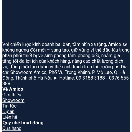
Với chiến lược kinh doanh bài bản, tầm nhìn xa rộng, Amico sẽ
không ngừng đổi mới – sáng tạo, giữ vững vị thế đầu tàu trong
phân phối thiết bị vệ sinh phòng tắm, phòng bếp, nhằm gia
tăng tối đa lợi ích của khách hàng, nâng cao chất lượng dịch
vụ, đồng thời tạo dựng vị thế cạnh tranh trên thị trường. ► Địa
chỉ: Showroom Amico, Phố Vũ Trọng Khánh, P. Mộ Lao, Q. Hà
Đông, Thành phố Hà Nội. ► Hotline: 09 3188 3188 - 0376 555
888
Về Amico
Giới thiệu
Showroom
Tin tức
Dự án
Liên hệ
Quy chế hoạt động
Cửa hàng