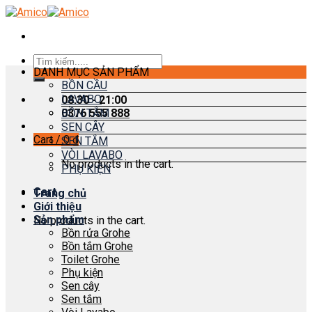
Skip
to
content
Search
DANH MỤC SẢN PHẨM
for:
BỒN CẦU
LAVABO
08:30 - 21:00
0376 555 888
BỒN TẮM
SEN CÂY
Cart /
0
₫
SEN TẮM
VÒI LAVABO
No products in the cart.
PHỤ KIỆN
Cart
Trang chủ
Giới thiệu
Sản phẩm
No products in the cart.
Bồn rửa Grohe
Bồn tắm Grohe
Toilet Grohe
Phụ kiện
Sen cây
Sen tắm