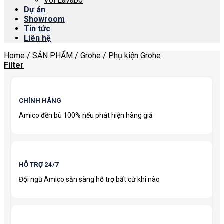
Vòi Lavabo
Dự án
Showroom
Tin tức
Liên hệ
Home
/
SẢN PHẨM
/
Grohe
/
Phụ kiện Grohe
Filter
CHÍNH HÃNG
Amico đền bù 100% nếu phát hiện hàng giả
HỖ TRỢ 24/7
Đội ngũ Amico sẵn sàng hỗ trợ bất cứ khi nào