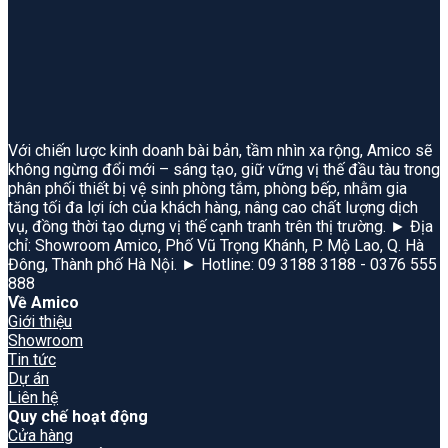
Với chiến lược kinh doanh bài bản, tầm nhìn xa rộng, Amico sẽ
không ngừng đổi mới – sáng tạo, giữ vững vị thế đầu tàu trong
phân phối thiết bị vệ sinh phòng tắm, phòng bếp, nhằm gia
tăng tối đa lợi ích của khách hàng, nâng cao chất lượng dịch
vụ, đồng thời tạo dựng vị thế cạnh tranh trên thị trường. ► Địa
chỉ: Showroom Amico, Phố Vũ Trọng Khánh, P. Mộ Lao, Q. Hà
Đông, Thành phố Hà Nội. ► Hotline: 09 3188 3188 - 0376 555
888
Về Amico
Giới thiệu
Showroom
Tin tức
Dự án
Liên hệ
Quy chế hoạt động
Cửa hàng