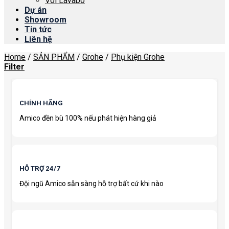
Vòi Lavabo
Dự án
Showroom
Tin tức
Liên hệ
Home
/
SẢN PHẨM
/
Grohe
/
Phụ kiện Grohe
Filter
CHÍNH HÃNG
Amico đền bù 100% nếu phát hiện hàng giả
HỖ TRỢ 24/7
Đội ngũ Amico sẵn sàng hỗ trợ bất cứ khi nào