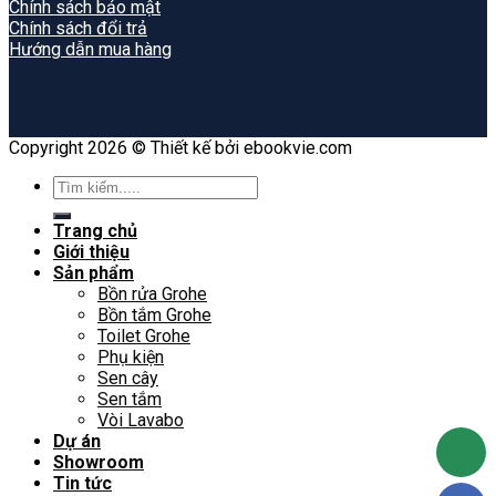
Chính sách bảo mật
Chính sách đổi trả
Hướng dẫn mua hàng
Copyright 2026 © Thiết kế bởi ebookvie.com
Search
for:
Trang chủ
Giới thiệu
Sản phẩm
Bồn rửa Grohe
Bồn tắm Grohe
Toilet Grohe
Phụ kiện
Sen cây
Sen tắm
Vòi Lavabo
Dự án
Showroom
Tin tức