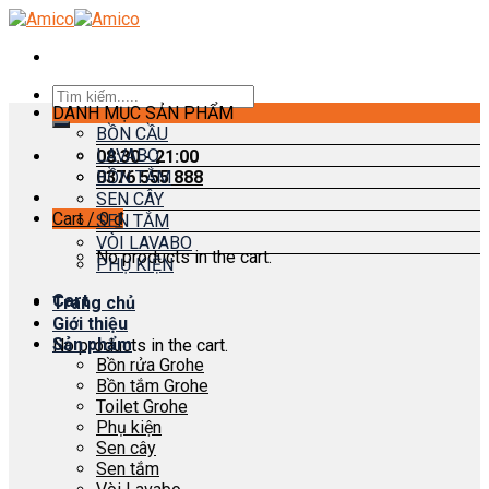
Skip
to
content
Search
DANH MỤC SẢN PHẨM
for:
BỒN CẦU
LAVABO
08:30 - 21:00
0376 555 888
BỒN TẮM
SEN CÂY
Cart /
0
₫
SEN TẮM
VÒI LAVABO
No products in the cart.
PHỤ KIỆN
Cart
Trang chủ
Giới thiệu
Sản phẩm
No products in the cart.
Bồn rửa Grohe
Bồn tắm Grohe
Toilet Grohe
Phụ kiện
Sen cây
Sen tắm