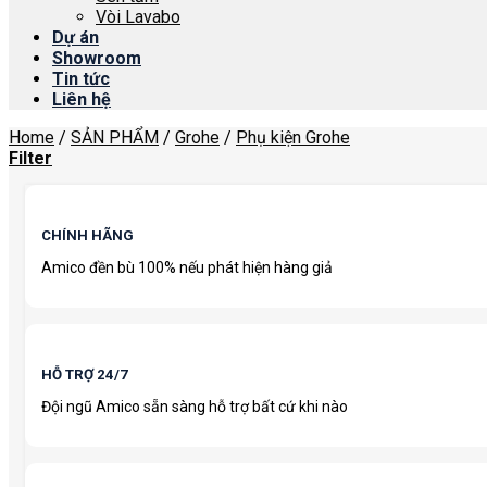
Vòi Lavabo
Dự án
Showroom
Tin tức
Liên hệ
Home
/
SẢN PHẨM
/
Grohe
/
Phụ kiện Grohe
Filter
CHÍNH HÃNG
Amico đền bù 100% nếu phát hiện hàng giả
HỖ TRỢ 24/7
Đội ngũ Amico sẵn sàng hỗ trợ bất cứ khi nào