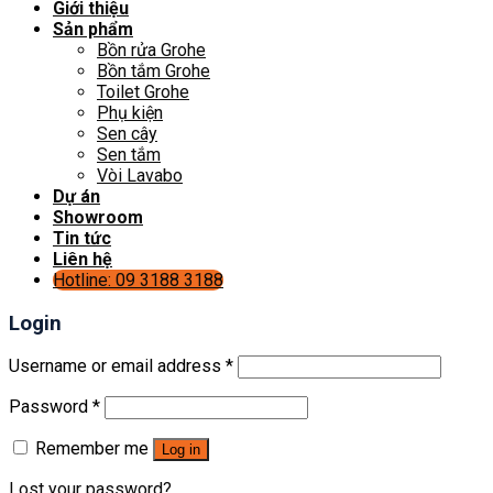
Giới thiệu
Sản phẩm
Bồn rửa Grohe
Bồn tắm Grohe
Toilet Grohe
Phụ kiện
Sen cây
Sen tắm
Vòi Lavabo
Dự án
Showroom
Tin tức
Liên hệ
Hotline: 09 3188 3188
Login
Username or email address
*
Password
*
Remember me
Log in
Lost your password?