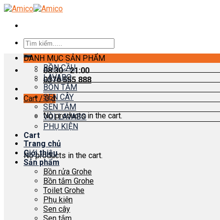
Skip
to
content
Search
for:
DANH MỤC SẢN PHẨM
BỒN CẦU
08:30 - 21:00
LAVABO
0376 555 888
BỒN TẮM
SEN CÂY
Cart /
0
₫
SEN TẮM
No products in the cart.
VÒI LAVABO
PHỤ KIỆN
Cart
Trang chủ
Giới thiệu
No products in the cart.
Sản phẩm
Bồn rửa Grohe
Bồn tắm Grohe
Toilet Grohe
Phụ kiện
Sen cây
Sen tắm