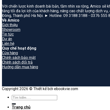
Với chiến lược kinh doanh bài bản, tầm nhìn xa rộng, Amico sẽ k
tăng tối đa lợi ích của khách hàng, nâng cao chất lượng dịch vụ
Đông, Thành phố Hà Nội. ► Hotline: 09 3188 3188 - 0376 555 
Về Amico
Giới thiệu
Showroom
Tin tức
Dự án
Liên hệ
Quy chế hoạt động
Cửa hàng
Chính sách bảo mật
Chính sách đổi trả
Hướng dẫn mua hàng
Copyright 2026 © Thiết kế bởi ebookvie.com
Search
for:
Trang chủ