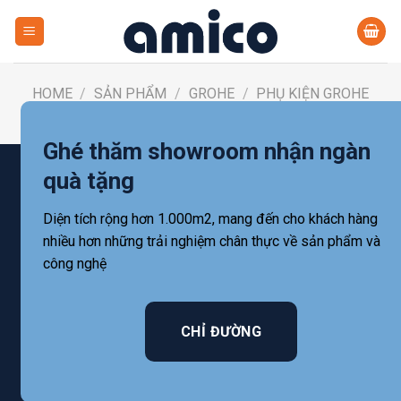
Skip
to
content
HOME
/
SẢN PHẨM
/
GROHE
/
PHỤ KIỆN GROHE
FILTER
Ghé thăm showroom nhận ngàn
quà tặng
Diện tích rộng hơn 1.000m2, mang đến cho khách hàng
nhiều hơn những trải nghiệm chân thực về sản phẩm và
công nghệ
CHỈ ĐƯỜNG