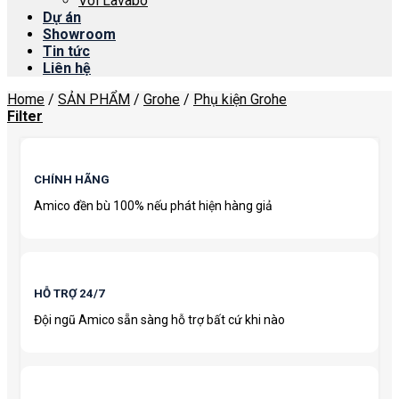
Vòi Lavabo
Dự án
Showroom
Tin tức
Liên hệ
Home
/
SẢN PHẨM
/
Grohe
/
Phụ kiện Grohe
Filter
CHÍNH HÃNG
Amico đền bù 100% nếu phát hiện hàng giả
HỖ TRỢ 24/7
Đội ngũ Amico sẵn sàng hỗ trợ bất cứ khi nào