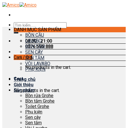
Skip
to
content
Search
DANH MỤC SẢN PHẨM
for:
BỒN CẦU
LAVABO
08:30 - 21:00
0376 555 888
BỒN TẮM
SEN CÂY
Cart /
0
₫
SEN TẮM
VÒI LAVABO
No products in the cart.
PHỤ KIỆN
Cart
Trang chủ
Giới thiệu
Sản phẩm
No products in the cart.
Bồn rửa Grohe
Bồn tắm Grohe
Toilet Grohe
Phụ kiện
Sen cây
Sen tắm