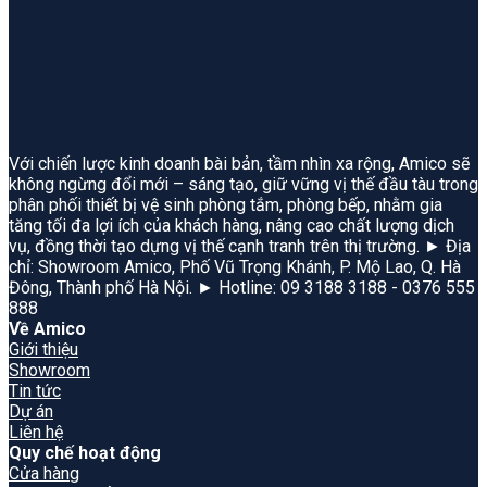
Với chiến lược kinh doanh bài bản, tầm nhìn xa rộng, Amico sẽ
không ngừng đổi mới – sáng tạo, giữ vững vị thế đầu tàu trong
phân phối thiết bị vệ sinh phòng tắm, phòng bếp, nhằm gia
tăng tối đa lợi ích của khách hàng, nâng cao chất lượng dịch
vụ, đồng thời tạo dựng vị thế cạnh tranh trên thị trường. ► Địa
chỉ: Showroom Amico, Phố Vũ Trọng Khánh, P. Mộ Lao, Q. Hà
Đông, Thành phố Hà Nội. ► Hotline: 09 3188 3188 - 0376 555
888
Về Amico
Giới thiệu
Showroom
Tin tức
Dự án
Liên hệ
Quy chế hoạt động
Cửa hàng