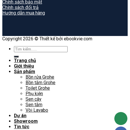
Chính sách bảo mật
Chính sách đổi trả
Hướng dẫn mua hàng
Copyright 2026 © Thiết kế bởi ebookvie.com
Search
for:
Trang chủ
Giới thiệu
Sản phẩm
Bồn rửa Grohe
Bồn tắm Grohe
Toilet Grohe
Phụ kiện
Sen cây
Sen tắm
Vòi Lavabo
Dự án
Showroom
Tin tức