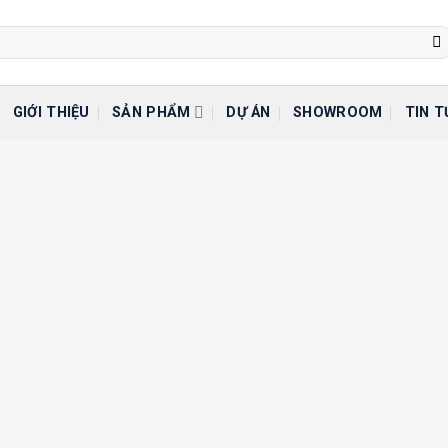
GIỚI THIỆU
SẢN PHẨM
DỰ ÁN
SHOWROOM
TIN T