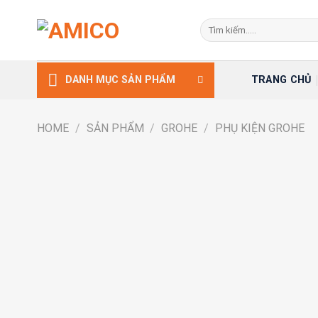
Skip
Search
to
for:
content
TRANG CHỦ
DANH MỤC SẢN PHẨM
HOME
/
SẢN PHẨM
/
GROHE
/
PHỤ KIỆN GROHE