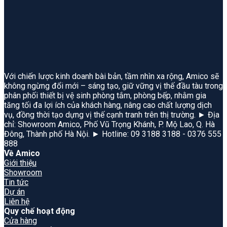
Với chiến lược kinh doanh bài bản, tầm nhìn xa rộng, Amico sẽ
không ngừng đổi mới – sáng tạo, giữ vững vị thế đầu tàu trong
phân phối thiết bị vệ sinh phòng tắm, phòng bếp, nhằm gia
tăng tối đa lợi ích của khách hàng, nâng cao chất lượng dịch
vụ, đồng thời tạo dựng vị thế cạnh tranh trên thị trường. ► Địa
chỉ: Showroom Amico, Phố Vũ Trọng Khánh, P. Mộ Lao, Q. Hà
Đông, Thành phố Hà Nội. ► Hotline: 09 3188 3188 - 0376 555
888
Về Amico
Giới thiệu
Showroom
Tin tức
Dự án
Liên hệ
Quy chế hoạt động
Cửa hàng