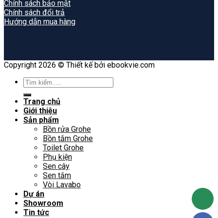
Chính sách bảo mật
Chính sách đổi trả
Hướng dẫn mua hàng
Copyright 2026 © Thiết kế bởi ebookvie.com
Search
for:
Trang chủ
Giới thiệu
Sản phẩm
Bồn rửa Grohe
Bồn tắm Grohe
Toilet Grohe
Phụ kiện
Sen cây
Sen tắm
Vòi Lavabo
Dự án
Showroom
Tin tức