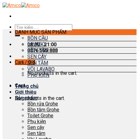
Skip
to
content
Search
DANH MỤC SẢN PHẨM
for:
BỒN CẦU
LAVABO
08:30 - 21:00
0376 555 888
BỒN TẮM
SEN CÂY
Cart /
0
₫
SEN TẮM
VÒI LAVABO
No products in the cart.
PHỤ KIỆN
Cart
Trang chủ
Giới thiệu
Sản phẩm
No products in the cart.
Bồn rửa Grohe
Bồn tắm Grohe
Toilet Grohe
Phụ kiện
Sen cây
Sen tắm