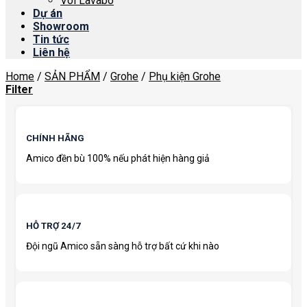
Vòi Lavabo
Dự án
Showroom
Tin tức
Liên hệ
Home
/
SẢN PHẨM
/
Grohe
/
Phụ kiện Grohe
Filter
CHÍNH HÃNG
Amico đền bù 100% nếu phát hiện hàng giả
HỖ TRỢ 24/7
Đội ngũ Amico sẵn sàng hỗ trợ bất cứ khi nào