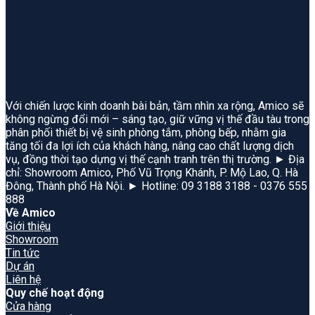
Với chiến lược kinh doanh bài bản, tầm nhìn xa rộng, Amico sẽ
không ngừng đổi mới – sáng tạo, giữ vững vị thế đầu tàu trong
phân phối thiết bị vệ sinh phòng tắm, phòng bếp, nhằm gia
tăng tối đa lợi ích của khách hàng, nâng cao chất lượng dịch
vụ, đồng thời tạo dựng vị thế cạnh tranh trên thị trường. ► Địa
chỉ: Showroom Amico, Phố Vũ Trọng Khánh, P. Mộ Lao, Q. Hà
Đông, Thành phố Hà Nội. ► Hotline: 09 3188 3188 - 0376 555
888
Về Amico
Giới thiệu
Showroom
Tin tức
Dự án
Liên hệ
Quy chế hoạt động
Cửa hàng