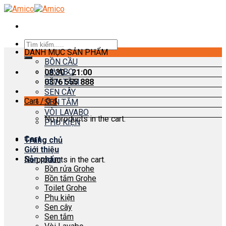
Skip
to
content
Search
DANH MỤC SẢN PHẨM
for:
BỒN CẦU
LAVABO
08:30 - 21:00
0376 555 888
BỒN TẮM
SEN CÂY
Cart /
0
₫
SEN TẮM
VÒI LAVABO
No products in the cart.
PHỤ KIỆN
Cart
Trang chủ
Giới thiệu
Sản phẩm
No products in the cart.
Bồn rửa Grohe
Bồn tắm Grohe
Toilet Grohe
Phụ kiện
Sen cây
Sen tắm