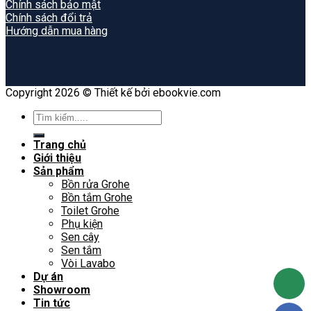
Chính sách bảo mật
Chính sách đổi trả
Hướng dẫn mua hàng
Copyright 2026 © Thiết kế bởi ebookvie.com
Search
for:
Trang chủ
Giới thiệu
Sản phẩm
Bồn rửa Grohe
Bồn tắm Grohe
Toilet Grohe
Phụ kiện
Sen cây
Sen tắm
Vòi Lavabo
Dự án
Showroom
Tin tức