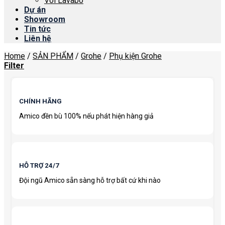
Vòi Lavabo
Dự án
Showroom
Tin tức
Liên hệ
Home
/
SẢN PHẨM
/
Grohe
/
Phụ kiện Grohe
Filter
CHÍNH HÃNG
Amico đền bù 100% nếu phát hiện hàng giả
HỖ TRỢ 24/7
Đội ngũ Amico sẵn sàng hỗ trợ bất cứ khi nào