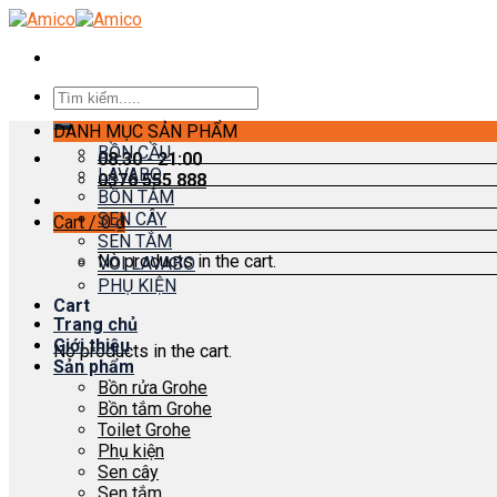
Skip
to
content
Search
for:
DANH MỤC SẢN PHẨM
BỒN CẦU
08:30 - 21:00
LAVABO
0376 555 888
BỒN TẮM
SEN CÂY
Cart /
0
₫
SEN TẮM
No products in the cart.
VÒI LAVABO
PHỤ KIỆN
Cart
Trang chủ
Giới thiệu
No products in the cart.
Sản phẩm
Bồn rửa Grohe
Bồn tắm Grohe
Toilet Grohe
Phụ kiện
Sen cây
Sen tắm