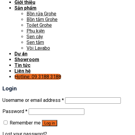
Giới thiệu
Sản phẩm
Bồn rửa Grohe
Bồn tắm Grohe
Toilet Grohe
Phụ kiện
Sen cây
Sen tắm
Vòi Lavabo
Dự án
Showroom
Tin tức
Liên hệ
Hotline: 09 3188 3188
Login
Username or email address
*
Password
*
Remember me
Log in
Lost your password?