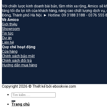
Với chiến lược kinh doanh bài bản, tầm nhìn xa rộng, Amico sẽ k
tăng tối đa lợi ích của khách hàng, nâng cao chất lượng dịch vụ
Đông, Thành phố Hà Nội. ► Hotline: 09 3188 3188 - 0376 555 
Về Amico
Giới thiệu
Showroom
Tin tức
Dự án
Liên hệ
Quy chế hoạt động
Cửa hàng
Chính sách bảo mật
Chính sách đổi trả
Hướng dẫn mua hàng
Copyright 2026 © Thiết kế bởi ebookvie.com
Search
for:
Trang chủ