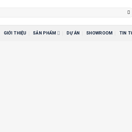
GIỚI THIỆU
SẢN PHẨM
DỰ ÁN
SHOWROOM
TIN T