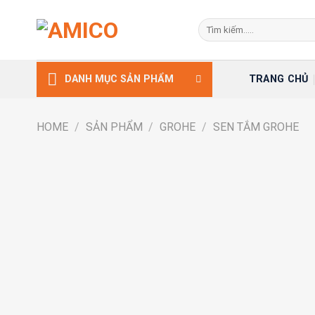
Skip
Search
to
for:
content
TRANG CHỦ
DANH MỤC SẢN PHẨM
HOME
/
SẢN PHẨM
/
GROHE
/
SEN TẮM GROHE