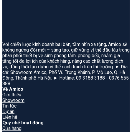
Với chiến lược kinh doanh bài bản, tầm nhìn xa rộng, Amico sẽ
không ngừng đổi mới – sáng tạo, giữ vững vị thế đầu tàu trong
phân phối thiết bị vệ sinh phòng tắm, phòng bếp, nhằm gia
tăng tối đa lợi ích của khách hàng, nâng cao chất lượng dịch
vụ, đồng thời tạo dựng vị thế cạnh tranh trên thị trường. ► Địa
chỉ: Showroom Amico, Phố Vũ Trọng Khánh, P. Mộ Lao, Q. Hà
Đông, Thành phố Hà Nội. ► Hotline: 09 3188 3188 - 0376 555
888
Về Amico
Giới thiệu
Showroom
Tin tức
Dự án
Liên hệ
Quy chế hoạt động
Cửa hàng