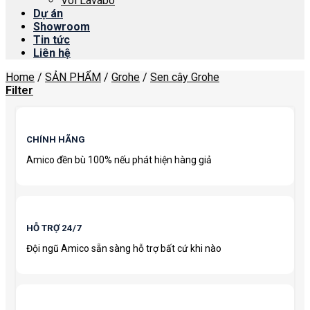
Vòi Lavabo
Dự án
Showroom
Tin tức
Liên hệ
Home
/
SẢN PHẨM
/
Grohe
/
Sen cây Grohe
Filter
CHÍNH HÃNG
Amico đền bù 100% nếu phát hiện hàng giả
HỖ TRỢ 24/7
Đội ngũ Amico sẵn sàng hỗ trợ bất cứ khi nào