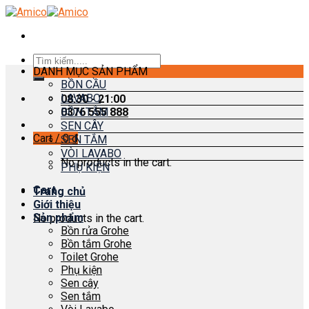
Skip
to
content
Search
DANH MỤC SẢN PHẨM
for:
BỒN CẦU
LAVABO
08:30 - 21:00
0376 555 888
BỒN TẮM
SEN CÂY
Cart /
0
₫
SEN TẮM
VÒI LAVABO
No products in the cart.
PHỤ KIỆN
Cart
Trang chủ
Giới thiệu
Sản phẩm
No products in the cart.
Bồn rửa Grohe
Bồn tắm Grohe
Toilet Grohe
Phụ kiện
Sen cây
Sen tắm