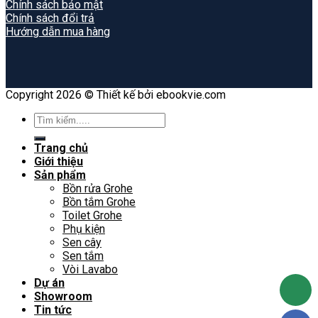
Chính sách bảo mật
Chính sách đổi trả
Hướng dẫn mua hàng
Copyright 2026 © Thiết kế bởi ebookvie.com
Search
for:
Trang chủ
Giới thiệu
Sản phẩm
Bồn rửa Grohe
Bồn tắm Grohe
Toilet Grohe
Phụ kiện
Sen cây
Sen tắm
Vòi Lavabo
Dự án
Showroom
Tin tức