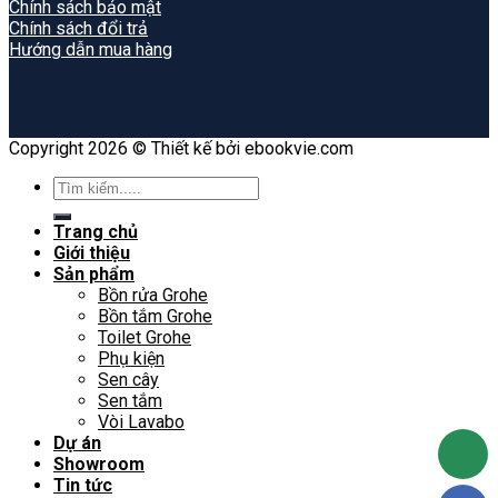
Chính sách bảo mật
Chính sách đổi trả
Hướng dẫn mua hàng
Copyright 2026 © Thiết kế bởi ebookvie.com
Search
for:
Trang chủ
Giới thiệu
Sản phẩm
Bồn rửa Grohe
Bồn tắm Grohe
Toilet Grohe
Phụ kiện
Sen cây
Sen tắm
Vòi Lavabo
Dự án
Showroom
Tin tức