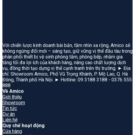
Với chiến lược kinh doanh bài bản, tầm nhìn xa rộng, Amico sẽ
không ngừng đổi mới – sáng tạo, giữ vững vị thế đầu tàu trong
phân phối thiết bị vệ sinh phòng tắm, phòng bếp, nhằm gia
tăng tối đa lợi ích của khách hàng, nâng cao chất lượng dịch
vụ, đồng thời tạo dựng vị thế cạnh tranh trên thị trường. ► Địa
chỉ: Showroom Amico, Phố Vũ Trọng Khánh, P. Mộ Lao, Q. Hà
Đông, Thành phố Hà Nội. ► Hotline: 09 3188 3188 - 0376 555
888
Về Amico
Giới thiệu
Showroom
Tin tức
Dự án
Liên hệ
Quy chế hoạt động
Cửa hàng