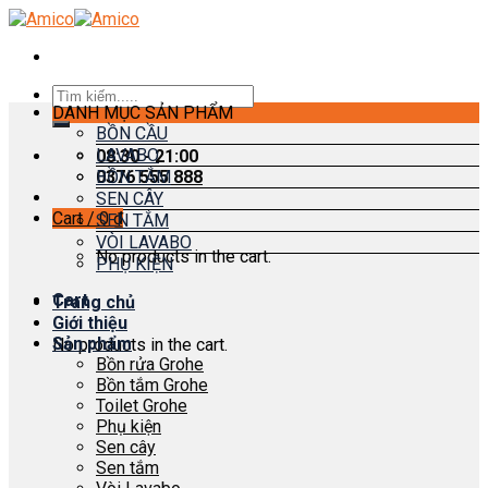
Skip
to
content
Search
DANH MỤC SẢN PHẨM
for:
BỒN CẦU
LAVABO
08:30 - 21:00
0376 555 888
BỒN TẮM
SEN CÂY
Cart /
0
₫
SEN TẮM
VÒI LAVABO
No products in the cart.
PHỤ KIỆN
Cart
Trang chủ
Giới thiệu
Sản phẩm
No products in the cart.
Bồn rửa Grohe
Bồn tắm Grohe
Toilet Grohe
Phụ kiện
Sen cây
Sen tắm