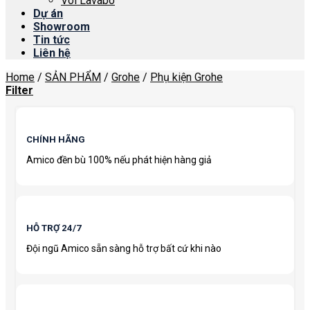
Vòi Lavabo
Dự án
Showroom
Tin tức
Liên hệ
Home
/
SẢN PHẨM
/
Grohe
/
Phụ kiện Grohe
Filter
CHÍNH HÃNG
Amico đền bù 100% nếu phát hiện hàng giả
HỖ TRỢ 24/7
Đội ngũ Amico sẵn sàng hỗ trợ bất cứ khi nào