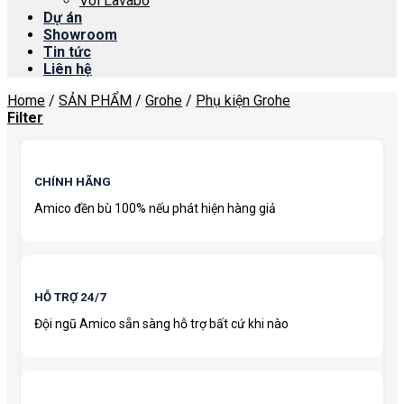
Vòi Lavabo
Dự án
Showroom
Tin tức
Liên hệ
Home
/
SẢN PHẨM
/
Grohe
/
Phụ kiện Grohe
Filter
CHÍNH HÃNG
Amico đền bù 100% nếu phát hiện hàng giả
HỖ TRỢ 24/7
Đội ngũ Amico sẵn sàng hỗ trợ bất cứ khi nào