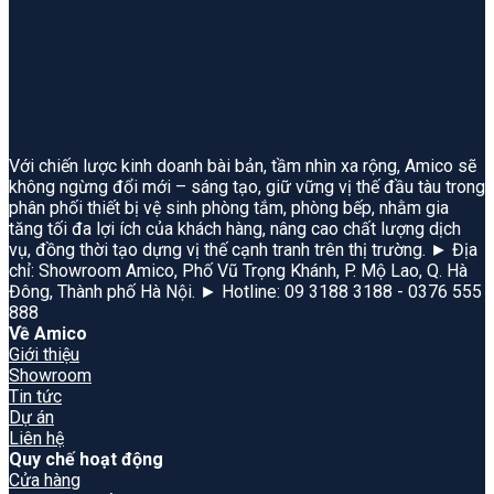
Với chiến lược kinh doanh bài bản, tầm nhìn xa rộng, Amico sẽ
không ngừng đổi mới – sáng tạo, giữ vững vị thế đầu tàu trong
phân phối thiết bị vệ sinh phòng tắm, phòng bếp, nhằm gia
tăng tối đa lợi ích của khách hàng, nâng cao chất lượng dịch
vụ, đồng thời tạo dựng vị thế cạnh tranh trên thị trường. ► Địa
chỉ: Showroom Amico, Phố Vũ Trọng Khánh, P. Mộ Lao, Q. Hà
Đông, Thành phố Hà Nội. ► Hotline: 09 3188 3188 - 0376 555
888
Về Amico
Giới thiệu
Showroom
Tin tức
Dự án
Liên hệ
Quy chế hoạt động
Cửa hàng