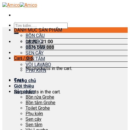
Skip
to
content
Search
DANH MỤC SẢN PHẨM
for:
BỒN CẦU
LAVABO
08:30 - 21:00
0376 555 888
BỒN TẮM
SEN CÂY
Cart /
0
₫
SEN TẮM
VÒI LAVABO
No products in the cart.
PHỤ KIỆN
Cart
Trang chủ
Giới thiệu
Sản phẩm
No products in the cart.
Bồn rửa Grohe
Bồn tắm Grohe
Toilet Grohe
Phụ kiện
Sen cây
Sen tắm