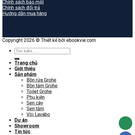
Chính sách bảo mật
Chính sách đổi trả
Hướng dẫn mua hàng
Copyright 2026 © Thiết kế bởi ebookvie.com
Search
for:
Trang chủ
Giới thiệu
Sản phẩm
Bồn rửa Grohe
Bồn tắm Grohe
Toilet Grohe
Phụ kiện
Sen cây
Sen tắm
Vòi Lavabo
Dự án
Showroom
Tin tức