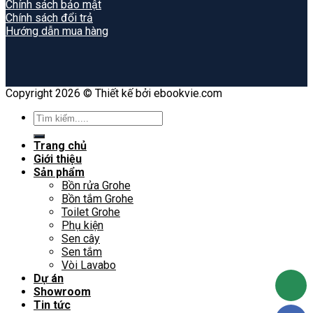
Chính sách bảo mật
Chính sách đổi trả
Hướng dẫn mua hàng
Copyright 2026 © Thiết kế bởi ebookvie.com
Search
for:
Trang chủ
Giới thiệu
Sản phẩm
Bồn rửa Grohe
Bồn tắm Grohe
Toilet Grohe
Phụ kiện
Sen cây
Sen tắm
Vòi Lavabo
Dự án
Showroom
Tin tức