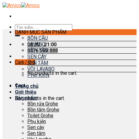
Skip
to
content
Search
DANH MỤC SẢN PHẨM
for:
BỒN CẦU
LAVABO
08:30 - 21:00
0376 555 888
BỒN TẮM
SEN CÂY
Cart /
0
₫
SEN TẮM
VÒI LAVABO
No products in the cart.
PHỤ KIỆN
Cart
Trang chủ
Giới thiệu
Sản phẩm
No products in the cart.
Bồn rửa Grohe
Bồn tắm Grohe
Toilet Grohe
Phụ kiện
Sen cây
Sen tắm