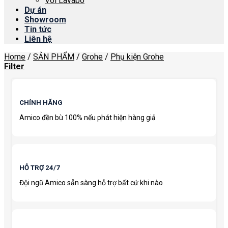
Vòi Lavabo
Dự án
Showroom
Tin tức
Liên hệ
Home
/
SẢN PHẨM
/
Grohe
/
Phụ kiện Grohe
Filter
CHÍNH HÃNG
Amico đền bù 100% nếu phát hiện hàng giả
HỖ TRỢ 24/7
Đội ngũ Amico sẵn sàng hỗ trợ bất cứ khi nào