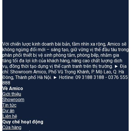
Với chiến lược kinh doanh bài bản, tầm nhìn xa rộng, Amico sẽ
không ngừng đổi mới – sáng tạo, giữ vững vị thế đầu tàu trong
phân phối thiết bị vệ sinh phòng tắm, phòng bếp, nhằm gia
tăng tối đa lợi ích của khách hàng, nâng cao chất lượng dịch
vụ, đồng thời tạo dựng vị thế cạnh tranh trên thị trường. ► Địa
chỉ: Showroom Amico, Phố Vũ Trọng Khánh, P. Mộ Lao, Q. Hà
Đông, Thành phố Hà Nội. ► Hotline: 09 3188 3188 - 0376 555
888
Về Amico
Giới thiệu
Showroom
Tin tức
Dự án
Liên hệ
Quy chế hoạt động
Cửa hàng