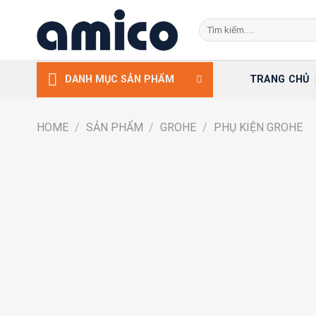
Skip
Search
to
for:
content
TRANG CHỦ
DANH MỤC SẢN PHẨM
HOME
/
SẢN PHẨM
/
GROHE
/
PHỤ KIỆN GROHE