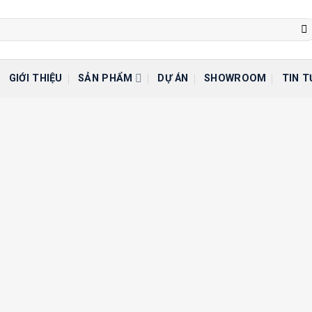
GIỚI THIỆU
SẢN PHẨM
DỰ ÁN
SHOWROOM
TIN T