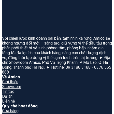
Với chiến lược kinh doanh bài bản, tầm nhìn xa rộng, Amico sẽ
không ngừng đổi mới – sáng tạo, giữ vững vị thế đầu tàu trong
phân phối thiết bị vệ sinh phòng tắm, phòng bếp, nhằm gia
tăng tối đa lợi ích của khách hàng, nâng cao chất lượng dịch
vụ, đồng thời tạo dựng vị thế cạnh tranh trên thị trường. ► Địa
chỉ: Showroom Amico, Phố Vũ Trọng Khánh, P. Mộ Lao, Q. Hà
Đông, Thành phố Hà Nội. ► Hotline: 09 3188 3188 - 0376 555
888
Về Amico
Giới thiệu
Showroom
Tin tức
Dự án
Liên hệ
Quy chế hoạt động
Cửa hàng