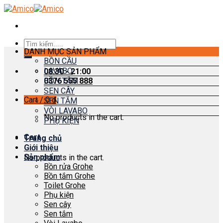
Skip
to
content
Search
DANH MỤC SẢN PHẨM
for:
BỒN CẦU
LAVABO
08:30 - 21:00
0376 555 888
BỒN TẮM
SEN CÂY
Cart /
0
₫
SEN TẮM
VÒI LAVABO
No products in the cart.
PHỤ KIỆN
Cart
Trang chủ
Giới thiệu
Sản phẩm
No products in the cart.
Bồn rửa Grohe
Bồn tắm Grohe
Toilet Grohe
Phụ kiện
Sen cây
Sen tắm