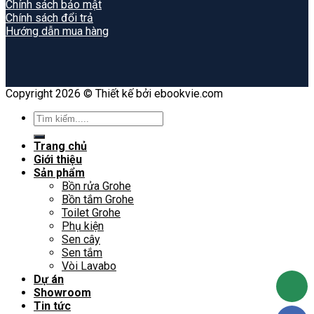
Chính sách bảo mật
Chính sách đổi trả
Hướng dẫn mua hàng
Copyright 2026 © Thiết kế bởi ebookvie.com
Search
for:
Trang chủ
Giới thiệu
Sản phẩm
Bồn rửa Grohe
Bồn tắm Grohe
Toilet Grohe
Phụ kiện
Sen cây
Sen tắm
Vòi Lavabo
Dự án
Showroom
Tin tức