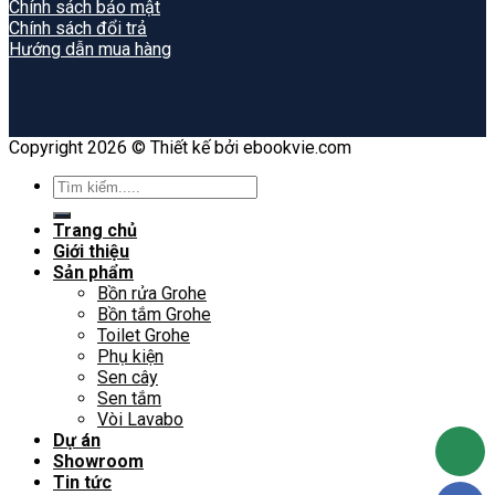
Chính sách bảo mật
Chính sách đổi trả
Hướng dẫn mua hàng
Copyright 2026 © Thiết kế bởi ebookvie.com
Search
for:
Trang chủ
Giới thiệu
Sản phẩm
Bồn rửa Grohe
Bồn tắm Grohe
Toilet Grohe
Phụ kiện
Sen cây
Sen tắm
Vòi Lavabo
Dự án
Showroom
Tin tức