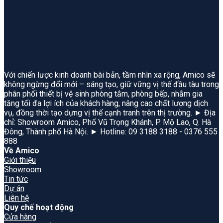
Với chiến lược kinh doanh bài bản, tầm nhìn xa rộng, Amico sẽ
không ngừng đổi mới – sáng tạo, giữ vững vị thế đầu tàu trong
phân phối thiết bị vệ sinh phòng tắm, phòng bếp, nhằm gia
tăng tối đa lợi ích của khách hàng, nâng cao chất lượng dịch
vụ, đồng thời tạo dựng vị thế cạnh tranh trên thị trường. ► Địa
chỉ: Showroom Amico, Phố Vũ Trọng Khánh, P. Mộ Lao, Q. Hà
Đông, Thành phố Hà Nội. ► Hotline: 09 3188 3188 - 0376 555
888
Về Amico
Giới thiệu
Showroom
Tin tức
Dự án
Liên hệ
Quy chế hoạt động
Cửa hàng