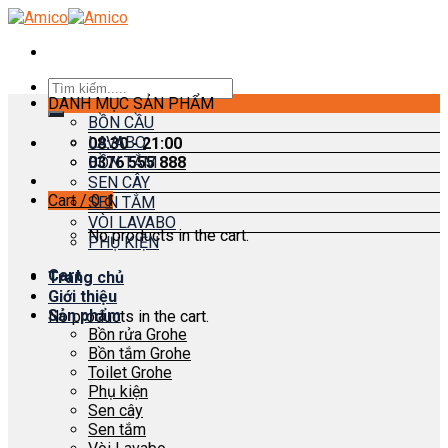
Skip
to
content
Search
DANH MỤC SẢN PHẨM
for:
BỒN CẦU
LAVABO
08:30 - 21:00
0376 555 888
BỒN TẮM
SEN CÂY
Cart /
0
₫
SEN TẮM
VÒI LAVABO
No products in the cart.
PHỤ KIỆN
Cart
Trang chủ
Giới thiệu
Sản phẩm
No products in the cart.
Bồn rửa Grohe
Bồn tắm Grohe
Toilet Grohe
Phụ kiện
Sen cây
Sen tắm