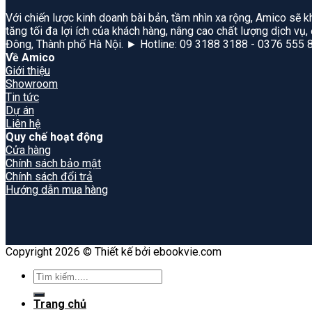
Với chiến lược kinh doanh bài bản, tầm nhìn xa rộng, Amico sẽ k
tăng tối đa lợi ích của khách hàng, nâng cao chất lượng dịch vụ
Đông, Thành phố Hà Nội. ► Hotline: 09 3188 3188 - 0376 555 
Về Amico
Giới thiệu
Showroom
Tin tức
Dự án
Liên hệ
Quy chế hoạt động
Cửa hàng
Chính sách bảo mật
Chính sách đổi trả
Hướng dẫn mua hàng
Copyright 2026 © Thiết kế bởi ebookvie.com
Search
for:
Trang chủ