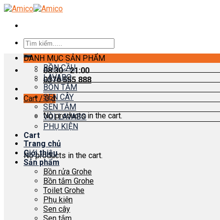
Skip
to
content
Search
for:
DANH MỤC SẢN PHẨM
BỒN CẦU
08:30 - 21:00
LAVABO
0376 555 888
BỒN TẮM
SEN CÂY
Cart /
0
₫
SEN TẮM
No products in the cart.
VÒI LAVABO
PHỤ KIỆN
Cart
Trang chủ
Giới thiệu
No products in the cart.
Sản phẩm
Bồn rửa Grohe
Bồn tắm Grohe
Toilet Grohe
Phụ kiện
Sen cây
Sen tắm