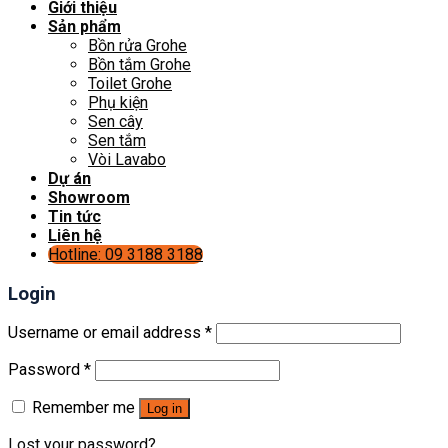
Giới thiệu
Sản phẩm
Bồn rửa Grohe
Bồn tắm Grohe
Toilet Grohe
Phụ kiện
Sen cây
Sen tắm
Vòi Lavabo
Dự án
Showroom
Tin tức
Liên hệ
Hotline: 09 3188 3188
Login
Username or email address
*
Password
*
Remember me
Log in
Lost your password?