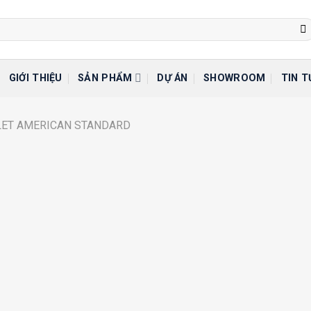
GIỚI THIỆU
SẢN PHẨM
DỰ ÁN
SHOWROOM
TIN T
LET AMERICAN STANDARD