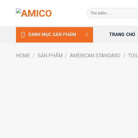
Skip
Search
to
for:
content
TRANG CHỦ
DANH MỤC SẢN PHẨM
HOME
/
SẢN PHẨM
/
AMERICAN STANDARD
/
TOI