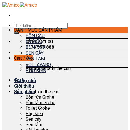
Skip
to
content
Search
DANH MỤC SẢN PHẨM
for:
BỒN CẦU
LAVABO
08:30 - 21:00
0376 555 888
BỒN TẮM
SEN CÂY
Cart /
0
₫
SEN TẮM
VÒI LAVABO
No products in the cart.
PHỤ KIỆN
Cart
Trang chủ
Giới thiệu
Sản phẩm
No products in the cart.
Bồn rửa Grohe
Bồn tắm Grohe
Toilet Grohe
Phụ kiện
Sen cây
Sen tắm