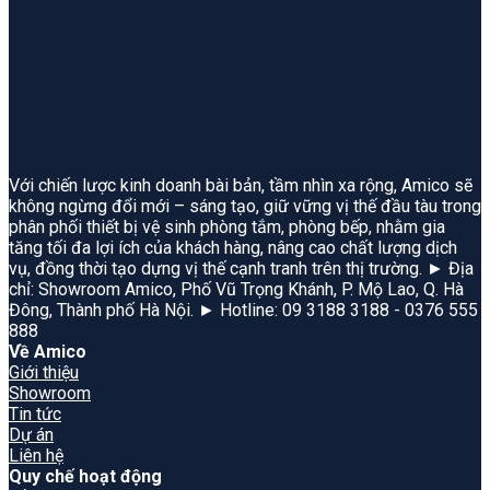
Với chiến lược kinh doanh bài bản, tầm nhìn xa rộng, Amico sẽ
không ngừng đổi mới – sáng tạo, giữ vững vị thế đầu tàu trong
phân phối thiết bị vệ sinh phòng tắm, phòng bếp, nhằm gia
tăng tối đa lợi ích của khách hàng, nâng cao chất lượng dịch
vụ, đồng thời tạo dựng vị thế cạnh tranh trên thị trường. ► Địa
chỉ: Showroom Amico, Phố Vũ Trọng Khánh, P. Mộ Lao, Q. Hà
Đông, Thành phố Hà Nội. ► Hotline: 09 3188 3188 - 0376 555
888
Về Amico
Giới thiệu
Showroom
Tin tức
Dự án
Liên hệ
Quy chế hoạt động