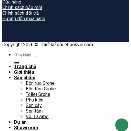
Cửa hàng
Chính sách bảo mật
Chính sách đổi trả
Hướng dẫn mua hàng
Copyright 2026 © Thiết kế bởi ebookvie.com
Search
for:
Trang chủ
Giới thiệu
Sản phẩm
Bồn rửa Grohe
Bồn tắm Grohe
Toilet Grohe
Phụ kiện
Sen cây
Sen tắm
Vòi Lavabo
Dự án
Showroom