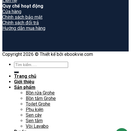
Liên hệ
Quy chế hoạt động
Cửa hàng
Chính sách bảo mật
Chính sách đổi trả
Hướng dẫn mua hàng
Copyright 2026 © Thiết kế bởi ebookvie.com
Search
for:
Trang chủ
Giới thiệu
Sản phẩm
Bồn rửa Grohe
Bồn tắm Grohe
Toilet Grohe
Phụ kiện
Sen cây
Sen tắm
Vòi Lavabo