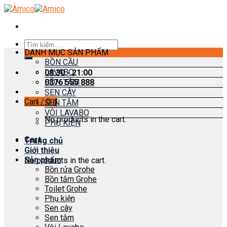
Skip
to
content
Search
DANH MỤC SẢN PHẨM
for:
BỒN CẦU
LAVABO
08:30 - 21:00
0376 555 888
BỒN TẮM
SEN CÂY
Cart /
0
₫
SEN TẮM
VÒI LAVABO
No products in the cart.
PHỤ KIỆN
Cart
Trang chủ
Giới thiệu
Sản phẩm
No products in the cart.
Bồn rửa Grohe
Bồn tắm Grohe
Toilet Grohe
Phụ kiện
Sen cây
Sen tắm