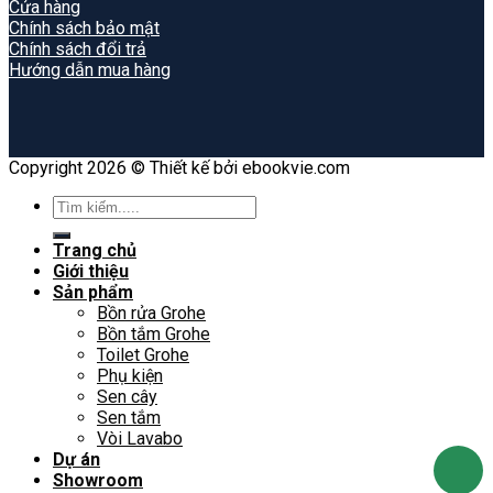
Cửa hàng
Chính sách bảo mật
Chính sách đổi trả
Hướng dẫn mua hàng
Copyright 2026 © Thiết kế bởi ebookvie.com
Search
for:
Trang chủ
Giới thiệu
Sản phẩm
Bồn rửa Grohe
Bồn tắm Grohe
Toilet Grohe
Phụ kiện
Sen cây
Sen tắm
Vòi Lavabo
Dự án
Showroom