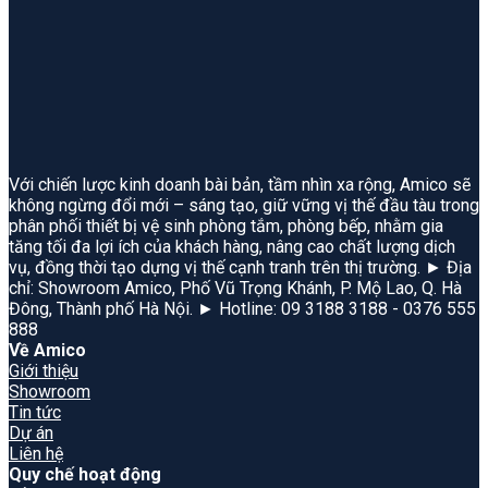
Với chiến lược kinh doanh bài bản, tầm nhìn xa rộng, Amico sẽ
không ngừng đổi mới – sáng tạo, giữ vững vị thế đầu tàu trong
phân phối thiết bị vệ sinh phòng tắm, phòng bếp, nhằm gia
tăng tối đa lợi ích của khách hàng, nâng cao chất lượng dịch
vụ, đồng thời tạo dựng vị thế cạnh tranh trên thị trường. ► Địa
chỉ: Showroom Amico, Phố Vũ Trọng Khánh, P. Mộ Lao, Q. Hà
Đông, Thành phố Hà Nội. ► Hotline: 09 3188 3188 - 0376 555
888
Về Amico
Giới thiệu
Showroom
Tin tức
Dự án
Liên hệ
Quy chế hoạt động