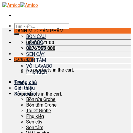
Skip
to
content
Search
DANH MỤC SẢN PHẨM
for:
BỒN CẦU
LAVABO
08:30 - 21:00
0376 555 888
BỒN TẮM
SEN CÂY
Cart /
0
₫
SEN TẮM
VÒI LAVABO
No products in the cart.
PHỤ KIỆN
Cart
Trang chủ
Giới thiệu
Sản phẩm
No products in the cart.
Bồn rửa Grohe
Bồn tắm Grohe
Toilet Grohe
Phụ kiện
Sen cây
Sen tắm