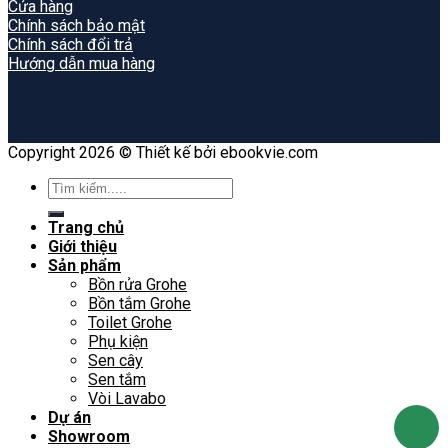
Cửa hàng
Chính sách bảo mật
Chính sách đổi trả
Hướng dẫn mua hàng
Copyright 2026 © Thiết kế bởi ebookvie.com
Search
for:
Trang chủ
Giới thiệu
Sản phẩm
Bồn rửa Grohe
Bồn tắm Grohe
Toilet Grohe
Phụ kiện
Sen cây
Sen tắm
Vòi Lavabo
Dự án
Showroom