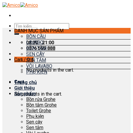
Skip
to
content
Search
DANH MỤC SẢN PHẨM
for:
BỒN CẦU
LAVABO
08:30 - 21:00
0376 555 888
BỒN TẮM
SEN CÂY
Cart /
0
₫
SEN TẮM
VÒI LAVABO
No products in the cart.
PHỤ KIỆN
Cart
Trang chủ
Giới thiệu
Sản phẩm
No products in the cart.
Bồn rửa Grohe
Bồn tắm Grohe
Toilet Grohe
Phụ kiện
Sen cây
Sen tắm