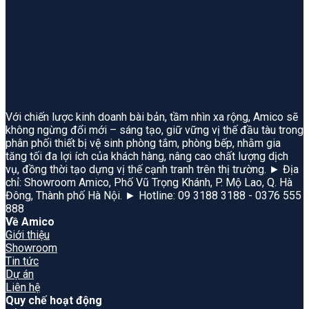
Với chiến lược kinh doanh bài bản, tầm nhìn xa rộng, Amico sẽ
không ngừng đổi mới – sáng tạo, giữ vững vị thế đầu tàu trong
phân phối thiết bị vệ sinh phòng tắm, phòng bếp, nhằm gia
tăng tối đa lợi ích của khách hàng, nâng cao chất lượng dịch
vụ, đồng thời tạo dựng vị thế cạnh tranh trên thị trường. ► Địa
chỉ: Showroom Amico, Phố Vũ Trọng Khánh, P. Mộ Lao, Q. Hà
Đông, Thành phố Hà Nội. ► Hotline: 09 3188 3188 - 0376 555
888
Về Amico
Giới thiệu
Showroom
Tin tức
Dự án
Liên hệ
Quy chế hoạt động