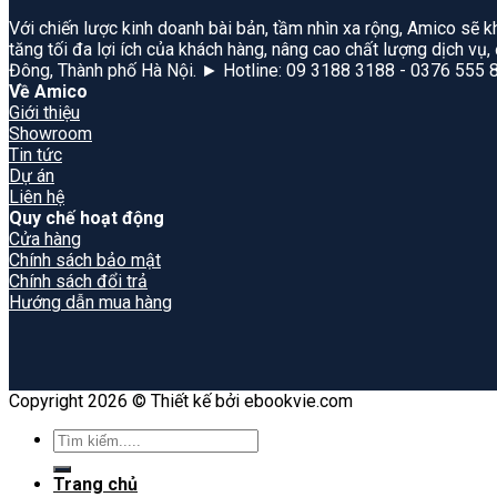
Với chiến lược kinh doanh bài bản, tầm nhìn xa rộng, Amico sẽ k
tăng tối đa lợi ích của khách hàng, nâng cao chất lượng dịch vụ
Đông, Thành phố Hà Nội. ► Hotline: 09 3188 3188 - 0376 555 
Về Amico
Giới thiệu
Showroom
Tin tức
Dự án
Liên hệ
Quy chế hoạt động
Cửa hàng
Chính sách bảo mật
Chính sách đổi trả
Hướng dẫn mua hàng
Copyright 2026 © Thiết kế bởi ebookvie.com
Search
for:
Trang chủ