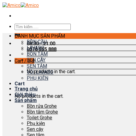
Skip
to
content
Search
for:
DANH MỤC SẢN PHẨM
BỒN CẦU
08:30 - 21:00
LAVABO
0376 555 888
BỒN TẮM
SEN CÂY
Cart /
0
₫
SEN TẮM
No products in the cart.
VÒI LAVABO
PHỤ KIỆN
Cart
Trang chủ
Giới thiệu
No products in the cart.
Sản phẩm
Bồn rửa Grohe
Bồn tắm Grohe
Toilet Grohe
Phụ kiện
Sen cây
Sen tắm