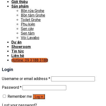
Giới thiệu
Sản phẩm
Bồn rửa Grohe
Bồn tắm Grohe
Toilet Grohe
Phụ kiện
Sen cây
Sen tắm
Vòi Lavabo
Dự án
Showroom
Tin tức
Liên hệ
Hotline: 09 3188 3188
Login
Username or email address
*
Password
*
Remember me
Log in
Lost your password?