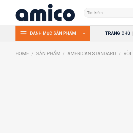
Skip
Search
to
for:
content
TRANG CHỦ
DANH MỤC SẢN PHẨM
HOME
/
SẢN PHẨM
/
AMERICAN STANDARD
/
VÒI