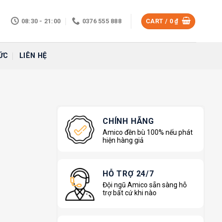
08:30 - 21:00
0376 555 888
CART /
0
₫
ỨC
LIÊN HỆ
CHÍNH HÃNG
Amico đền bù 100% nếu phát
hiện hàng giả
HỖ TRỢ 24/7
Đội ngũ Amico sẵn sàng hỗ
trợ bất cứ khi nào