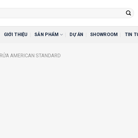
GIỚI THIỆU
SẢN PHẨM
DỰ ÁN
SHOWROOM
TIN T
 RỬA AMERICAN STANDARD