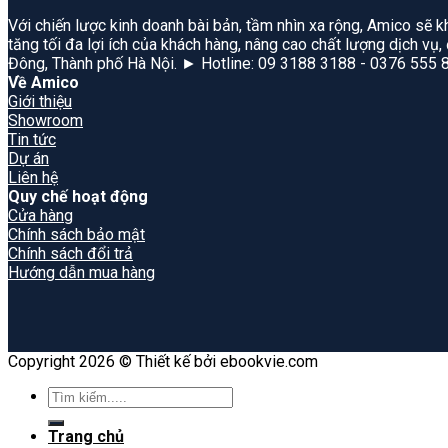
Với chiến lược kinh doanh bài bản, tầm nhìn xa rộng, Amico sẽ k
tăng tối đa lợi ích của khách hàng, nâng cao chất lượng dịch vụ
Đông, Thành phố Hà Nội. ► Hotline: 09 3188 3188 - 0376 555 
Về Amico
Giới thiệu
Showroom
Tin tức
Dự án
Liên hệ
Quy chế hoạt động
Cửa hàng
Chính sách bảo mật
Chính sách đổi trả
Hướng dẫn mua hàng
Copyright 2026 © Thiết kế bởi ebookvie.com
Search
for:
Trang chủ