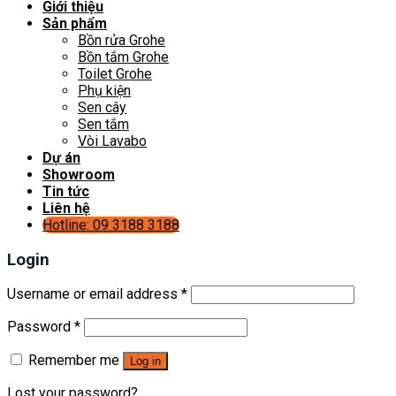
Giới thiệu
Sản phẩm
Bồn rửa Grohe
Bồn tắm Grohe
Toilet Grohe
Phụ kiện
Sen cây
Sen tắm
Vòi Lavabo
Dự án
Showroom
Tin tức
Liên hệ
Hotline: 09 3188 3188
Login
Username or email address
*
Password
*
Remember me
Log in
Lost your password?