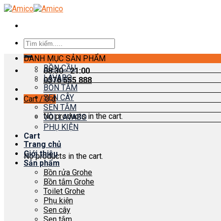
Skip
to
content
Search
for:
DANH MỤC SẢN PHẨM
BỒN CẦU
08:30 - 21:00
LAVABO
0376 555 888
BỒN TẮM
SEN CÂY
Cart /
0
₫
SEN TẮM
No products in the cart.
VÒI LAVABO
PHỤ KIỆN
Cart
Trang chủ
Giới thiệu
No products in the cart.
Sản phẩm
Bồn rửa Grohe
Bồn tắm Grohe
Toilet Grohe
Phụ kiện
Sen cây
Sen tắm