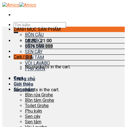
Skip
to
content
Search
DANH MỤC SẢN PHẨM
for:
BỒN CẦU
LAVABO
08:30 - 21:00
0376 555 888
BỒN TẮM
SEN CÂY
Cart /
0
₫
SEN TẮM
VÒI LAVABO
No products in the cart.
PHỤ KIỆN
Cart
Trang chủ
Giới thiệu
Sản phẩm
No products in the cart.
Bồn rửa Grohe
Bồn tắm Grohe
Toilet Grohe
Phụ kiện
Sen cây
Sen tắm