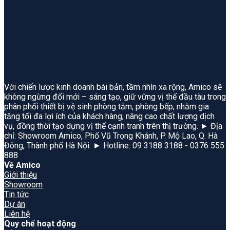
Với chiến lược kinh doanh bài bản, tầm nhìn xa rộng, Amico sẽ
không ngừng đổi mới – sáng tạo, giữ vững vị thế đầu tàu trong
phân phối thiết bị vệ sinh phòng tắm, phòng bếp, nhằm gia
tăng tối đa lợi ích của khách hàng, nâng cao chất lượng dịch
vụ, đồng thời tạo dựng vị thế cạnh tranh trên thị trường. ► Địa
chỉ: Showroom Amico, Phố Vũ Trọng Khánh, P. Mộ Lao, Q. Hà
Đông, Thành phố Hà Nội. ► Hotline: 09 3188 3188 - 0376 555
888
Về Amico
Giới thiệu
Showroom
Tin tức
Dự án
Liên hệ
Quy chế hoạt động