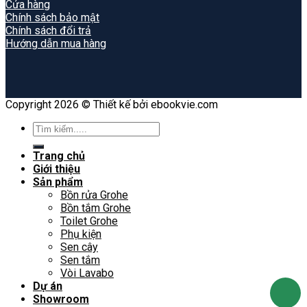
Cửa hàng
Chính sách bảo mật
Chính sách đổi trả
Hướng dẫn mua hàng
Copyright 2026 © Thiết kế bởi ebookvie.com
Search
for:
Trang chủ
Giới thiệu
Sản phẩm
Bồn rửa Grohe
Bồn tắm Grohe
Toilet Grohe
Phụ kiện
Sen cây
Sen tắm
Vòi Lavabo
Dự án
Showroom