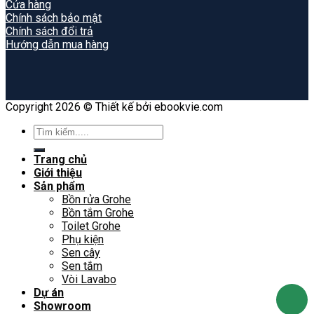
Cửa hàng
Chính sách bảo mật
Chính sách đổi trả
Hướng dẫn mua hàng
Copyright 2026 © Thiết kế bởi ebookvie.com
Search
for:
Trang chủ
Giới thiệu
Sản phẩm
Bồn rửa Grohe
Bồn tắm Grohe
Toilet Grohe
Phụ kiện
Sen cây
Sen tắm
Vòi Lavabo
Dự án
Showroom