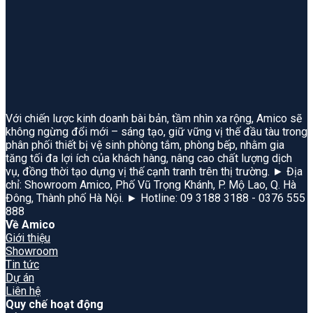
Với chiến lược kinh doanh bài bản, tầm nhìn xa rộng, Amico sẽ
không ngừng đổi mới – sáng tạo, giữ vững vị thế đầu tàu trong
phân phối thiết bị vệ sinh phòng tắm, phòng bếp, nhằm gia
tăng tối đa lợi ích của khách hàng, nâng cao chất lượng dịch
vụ, đồng thời tạo dựng vị thế cạnh tranh trên thị trường. ► Địa
chỉ: Showroom Amico, Phố Vũ Trọng Khánh, P. Mộ Lao, Q. Hà
Đông, Thành phố Hà Nội. ► Hotline: 09 3188 3188 - 0376 555
888
Về Amico
Giới thiệu
Showroom
Tin tức
Dự án
Liên hệ
Quy chế hoạt động