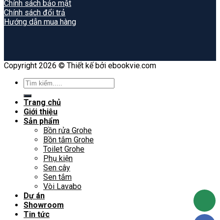
Chính sách bảo mật
Chính sách đổi trả
Hướng dẫn mua hàng
Copyright 2026 © Thiết kế bởi ebookvie.com
Search
for:
Trang chủ
Giới thiệu
Sản phẩm
Bồn rửa Grohe
Bồn tắm Grohe
Toilet Grohe
Phụ kiện
Sen cây
Sen tắm
Vòi Lavabo
Dự án
Showroom
Tin tức