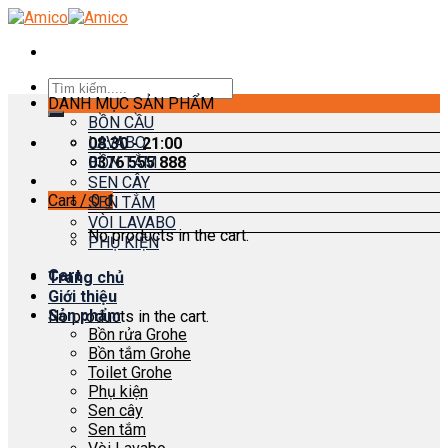
Skip
to
content
Search
DANH MỤC SẢN PHẨM
for:
BỒN CẦU
LAVABO
08:30 - 21:00
0376 555 888
BỒN TẮM
SEN CÂY
Cart /
0
₫
SEN TẮM
VÒI LAVABO
No products in the cart.
PHỤ KIỆN
Cart
Trang chủ
Giới thiệu
Sản phẩm
No products in the cart.
Bồn rửa Grohe
Bồn tắm Grohe
Toilet Grohe
Phụ kiện
Sen cây
Sen tắm