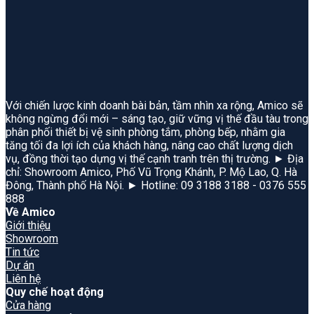
Với chiến lược kinh doanh bài bản, tầm nhìn xa rộng, Amico sẽ
không ngừng đổi mới – sáng tạo, giữ vững vị thế đầu tàu trong
phân phối thiết bị vệ sinh phòng tắm, phòng bếp, nhằm gia
tăng tối đa lợi ích của khách hàng, nâng cao chất lượng dịch
vụ, đồng thời tạo dựng vị thế cạnh tranh trên thị trường. ► Địa
chỉ: Showroom Amico, Phố Vũ Trọng Khánh, P. Mộ Lao, Q. Hà
Đông, Thành phố Hà Nội. ► Hotline: 09 3188 3188 - 0376 555
888
Về Amico
Giới thiệu
Showroom
Tin tức
Dự án
Liên hệ
Quy chế hoạt động
Cửa hàng