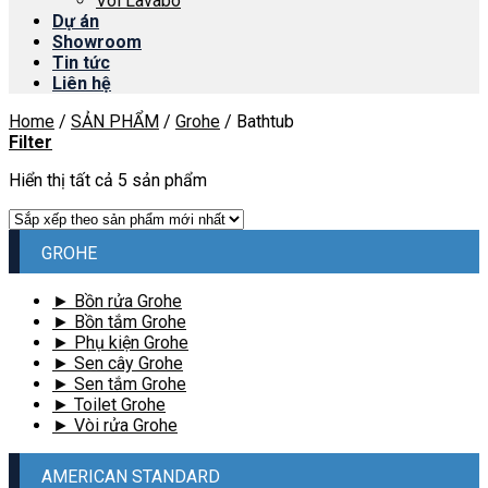
Vòi Lavabo
Dự án
Showroom
Tin tức
Liên hệ
Home
/
SẢN PHẨM
/
Grohe
/
Bathtub
Filter
Hiển thị tất cả 5 sản phẩm
GROHE
► Bồn rửa Grohe
► Bồn tắm Grohe
► Phụ kiện Grohe
► Sen cây Grohe
► Sen tắm Grohe
► Toilet Grohe
► Vòi rửa Grohe
AMERICAN STANDARD