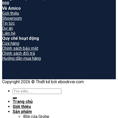
888
Về Amico
Giới thiệu
Showroom
Tin tức
Dự án
Liên hệ
Quy chế hoạt động
Cửa hàng
Chính sách bảo mật
Chính sách đổi trả
Hướng dẫn mua hàng
Copyright 2026 © Thiết kế bởi ebookvie.com
Search
for:
Trang chủ
Giới thiệu
Sản phẩm
Bồn rửa Grohe