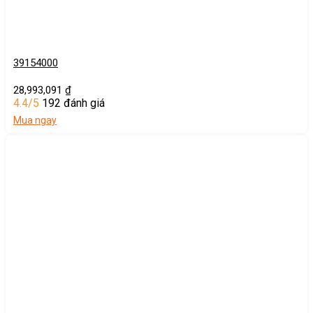
39154000
28,993,091
₫
4.4/5
192 đánh giá
Mua ngay