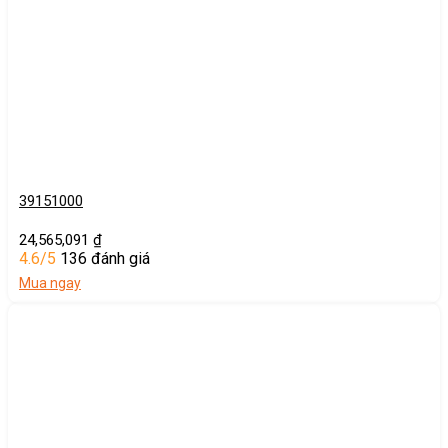
39151000
24,565,091
₫
4.6/5
136 đánh giá
Mua ngay