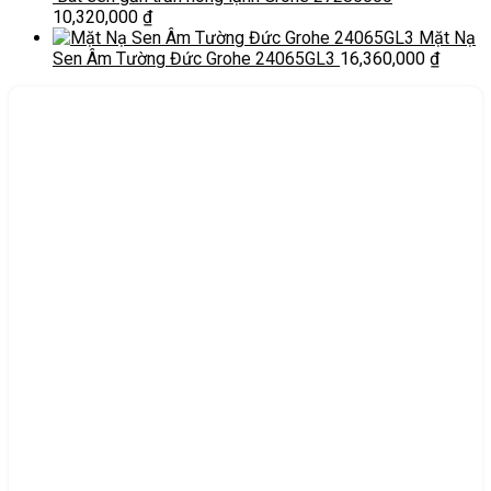
10,320,000
₫
Mặt Nạ
Sen Âm Tường Đức Grohe 24065GL3
16,360,000
₫