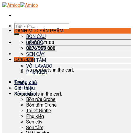
Skip
to
content
Search
DANH MỤC SẢN PHẨM
for:
BỒN CẦU
LAVABO
08:30 - 21:00
0376 555 888
BỒN TẮM
SEN CÂY
Cart /
0
₫
SEN TẮM
VÒI LAVABO
No products in the cart.
PHỤ KIỆN
Cart
Trang chủ
Giới thiệu
Sản phẩm
No products in the cart.
Bồn rửa Grohe
Bồn tắm Grohe
Toilet Grohe
Phụ kiện
Sen cây
Sen tắm