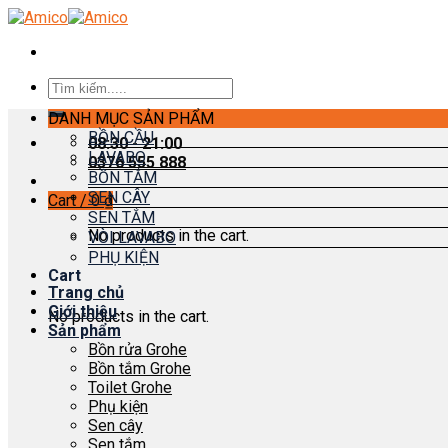
Skip
to
content
Search
for:
DANH MỤC SẢN PHẨM
BỒN CẦU
08:30 - 21:00
LAVABO
0376 555 888
BỒN TẮM
SEN CÂY
Cart /
0
₫
SEN TẮM
No products in the cart.
VÒI LAVABO
PHỤ KIỆN
Cart
Trang chủ
Giới thiệu
No products in the cart.
Sản phẩm
Bồn rửa Grohe
Bồn tắm Grohe
Toilet Grohe
Phụ kiện
Sen cây
Sen tắm