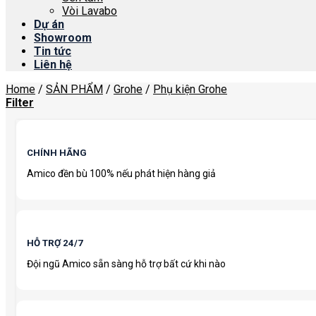
Vòi Lavabo
Dự án
Showroom
Tin tức
Liên hệ
Home
/
SẢN PHẨM
/
Grohe
/
Phụ kiện Grohe
Filter
CHÍNH HÃNG
Amico đền bù 100% nếu phát hiện hàng giả
HỖ TRỢ 24/7
Đội ngũ Amico sẵn sàng hỗ trợ bất cứ khi nào