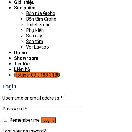
Giới thiệu
Sản phẩm
Bồn rửa Grohe
Bồn tắm Grohe
Toilet Grohe
Phụ kiện
Sen cây
Sen tắm
Vòi Lavabo
Dự án
Showroom
Tin tức
Liên hệ
Hotline: 09 3188 3188
Login
Username or email address
*
Password
*
Remember me
Log in
Lost your password?