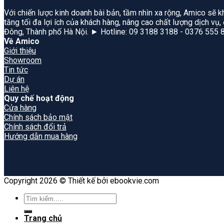
Với chiến lược kinh doanh bài bản, tầm nhìn xa rộng, Amico sẽ k
tăng tối đa lợi ích của khách hàng, nâng cao chất lượng dịch vụ
Đông, Thành phố Hà Nội. ► Hotline: 09 3188 3188 - 0376 555 
Về Amico
Giới thiệu
Showroom
Tin tức
Dự án
Liên hệ
Quy chế hoạt động
Cửa hàng
Chính sách bảo mật
Chính sách đổi trả
Hướng dẫn mua hàng
Copyright 2026 © Thiết kế bởi ebookvie.com
Search
for:
Trang chủ