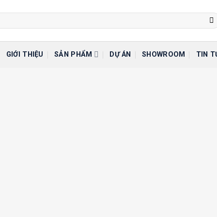
GIỚI THIỆU
SẢN PHẨM
DỰ ÁN
SHOWROOM
TIN T