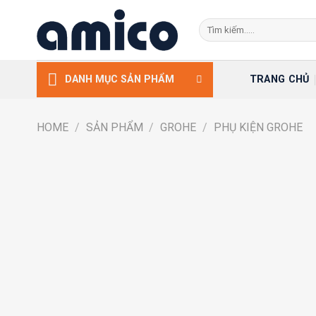
Skip
Search
to
for:
content
TRANG CHỦ
DANH MỤC SẢN PHẨM
HOME
/
SẢN PHẨM
/
GROHE
/
PHỤ KIỆN GROHE